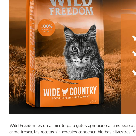
Wild Freedom es un alimento para gatos apropiado a la especie que
carne fresca, las recetas sin cereales contienen hierbas silvestres. S