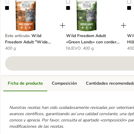
Wild Freedom Adult "Wide Country" con ave - receta sin cereales
Wild Freedom Adult «Green Lands»
W
Este artículo
:
Wild
Wild Freedom Adult
Wil
Freedom Adult "Wide
«Green Lands» con cordero,
Hil
Country" con ave - receta
400 g
sin cereales
NUEVO: 400 g
cer
400
sin cereales
Ficha de producto
Composición
Cantidades recomendad
Nuestras recetas han sido cuidadosamente revisadas por veterinario
avances científicos, garantizando así una calidad constante, una óp
conoce y aprecia. Por favor, consulta el apartado «composición» pa
modificaciones de las recetas.