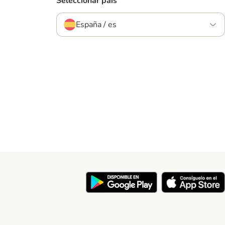
Seleccionar país
España / es