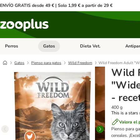
ENVÍO GRATIS desde 49 € | Solo 1,99 € a partir de 29 €
Perros
Gatos
Dieta Vet.
Antipar
Menú de categoria abierto: Perros
Menú de categoria abierto: Gatos
Menú de ca
Gatos
Pienso para gatos
Wild Freedom
Wild Freedom Adult "Wid
Wild 
"Wide
- rece
400 g
This is a stars
Valora el 
Pienso para g
cereales. ¡Exce