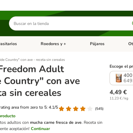
Buscar
productos
asitarios
Roedores y +
Pájaros
Ot
tegoria abierto: Dieta Vet.
Menú de categoria abierto: Antiparasitarios
Menú de categoria abierto
Menú 
e Country" con ave - receta sin cereales
Freedom Adult
Escoge el p
400
 Country" con ave
649
ta sin cereales
4,49 €
11,23 € / kg
 rating area from zero to 5: 4.1/5
(
545
)
producto
atos adultos con
mucha carne fresca de ave
. Receta sin
lente aceptación!
Continuar