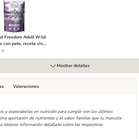
 con cordero, sin cereales
ild Freedom Adult Wild Hills con pato, receta sin cereales
d Freedom Adult Wild
ls con pato, receta sin
eales
 g
Mostrar detalles
as
Valoraciones
s y especialistas en nutrición para cumplir con los últimos
tima aportación de nutrientes y el sabor familiar que tu mascota
ra obtener información detallada sobre las respectivas