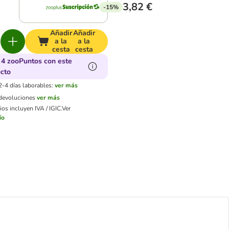
3,82 €
-15%
Añadir
Añadir
a la
a la
cesta
cesta
4 zooPuntos con este
cto
2-4 días laborables:
ver más
 devoluciones
ver más
os incluyen IVA / IGIC.
Ver
ío