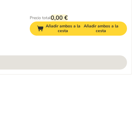
0,00 €
Precio total
Añadir ambos a la
Añadir ambos a la
cesta
cesta