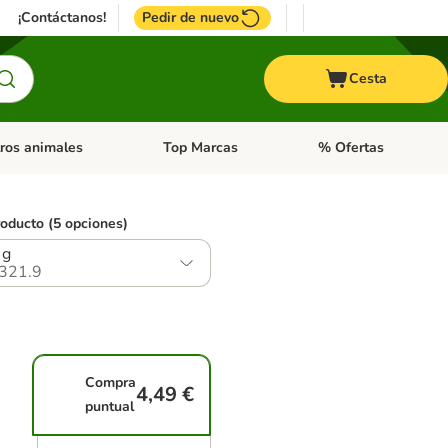
¡Contáctanos!
Pedir de nuevo
Cesta
ros animales
Top Marcas
% Ofertas
: Roedores y +
de categoria abierto: Pájaros
Menú de categoria abierto: Otros animales
Menú de categoria abie
roducto (5 opciones)
 g
321.9
Compra
4,49 €
puntual