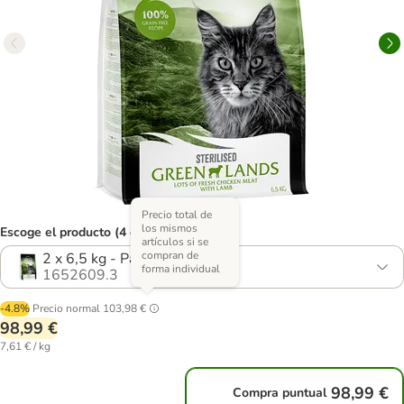
Precio total de
los mismos
Escoge el producto (4 opciones)
artículos si se
compran de
2 x 6,5 kg - Pack Ahorro
forma individual
1652609.3
-4.8%
Precio normal
103,98 €
98,99 €
7,61 € / kg
98,99 €
Compra puntual