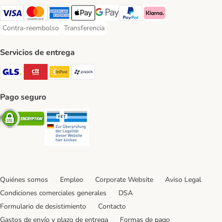
Visa Payment Method
Mastercard Payment Method
American Express Payment Method
Apple Pay Payment Method
Google Pay Payment Method
PayPal Payment Method
Klarna Payment Method
Contra-reembolso
Transferencia
Contra-reembolso Payment Method
Transferencia Payment Method
Servicios de entrega
GLS Shipping Method
CTTExpress Shipping Method
InPost Shipping Method
paack Shipping Method
Pago seguro
Security
Security
Quiénes somos
Empleo
Corporate Website
Aviso Legal
Condiciones comerciales generales
DSA
Formulario de desistimiento
Contacto
Gastos de envío y plazo de entrega
Formas de pago