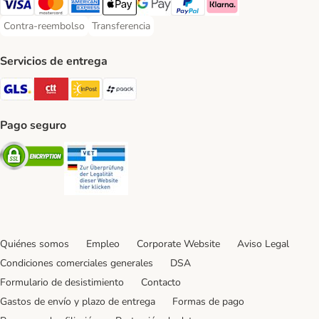
Visa Payment Method
Mastercard Payment Method
American Express Payment Method
Apple Pay Payment Method
Google Pay Payment Method
PayPal Payment Method
Klarna Payment Method
Contra-reembolso
Transferencia
Contra-reembolso Payment Method
Transferencia Payment Method
Servicios de entrega
GLS Shipping Method
CTTExpress Shipping Method
InPost Shipping Method
paack Shipping Method
Pago seguro
Security
Security
Quiénes somos
Empleo
Corporate Website
Aviso Legal
Condiciones comerciales generales
DSA
Formulario de desistimiento
Contacto
Gastos de envío y plazo de entrega
Formas de pago