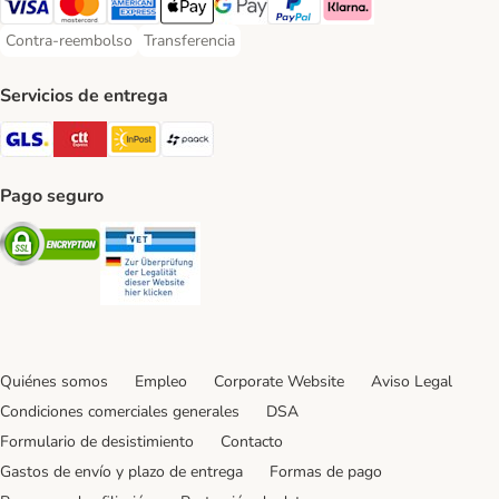
Visa Payment Method
Mastercard Payment Method
American Express Payment Method
Apple Pay Payment Method
Google Pay Payment Method
PayPal Payment Method
Klarna Payment Method
Contra-reembolso
Transferencia
Contra-reembolso Payment Method
Transferencia Payment Method
Servicios de entrega
GLS Shipping Method
CTTExpress Shipping Method
InPost Shipping Method
paack Shipping Method
Pago seguro
Security
Security
Quiénes somos
Empleo
Corporate Website
Aviso Legal
Condiciones comerciales generales
DSA
Formulario de desistimiento
Contacto
Gastos de envío y plazo de entrega
Formas de pago