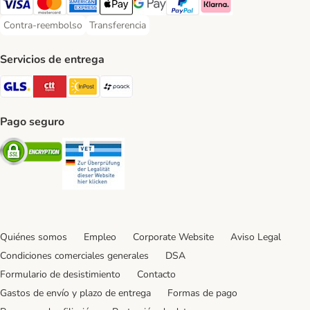
Visa Payment Method
Mastercard Payment Method
American Express Payment Method
Apple Pay Payment Method
Google Pay Payment Method
PayPal Payment Method
Klarna Payment Method
Contra-reembolso
Transferencia
Contra-reembolso Payment Method
Transferencia Payment Method
Servicios de entrega
GLS Shipping Method
CTTExpress Shipping Method
InPost Shipping Method
paack Shipping Method
Pago seguro
Security
Security
Quiénes somos
Empleo
Corporate Website
Aviso Legal
Condiciones comerciales generales
DSA
Formulario de desistimiento
Contacto
Gastos de envío y plazo de entrega
Formas de pago