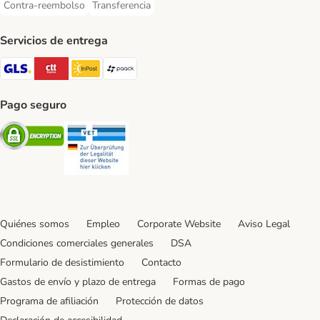
Contra-reembolso
Transferencia
Contra-reembolso Payment Method
Transferencia Payment Method
Servicios de entrega
GLS Shipping Method
CTTExpress Shipping Method
InPost Shipping Method
paack Shipping Method
Pago seguro
Security
Security
Quiénes somos
Empleo
Corporate Website
Aviso Legal
Condiciones comerciales generales
DSA
Formulario de desistimiento
Contacto
Gastos de envío y plazo de entrega
Formas de pago
Programa de afiliación
Protección de datos