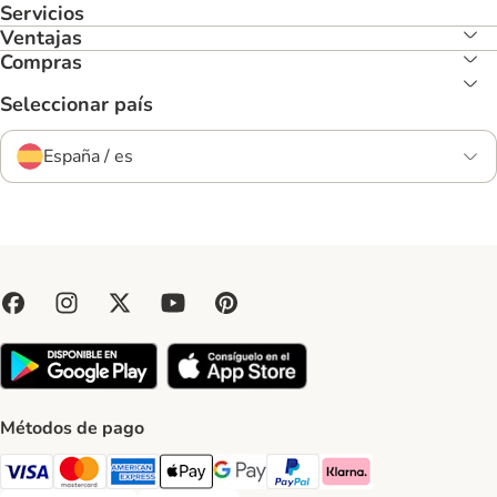
Servicios
Ventajas
Compras
Seleccionar país
España / es
Métodos de pago
Visa Payment Method
Mastercard Payment Method
American Express Payment Method
Apple Pay Payment Method
Google Pay Payment Method
PayPal Payment Method
Klarna Payment Method