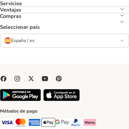
Servicios
Ventajas
Compras
Seleccionar país
España / es
Métodos de pago
Visa Payment Method
Mastercard Payment Method
American Express Payment Method
Apple Pay Payment Method
Google Pay Payment Method
PayPal Payment Method
Klarna Payment Method