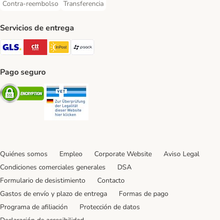
Contra-reembolso
Transferencia
Contra-reembolso Payment Method
Transferencia Payment Method
Servicios de entrega
GLS Shipping Method
CTTExpress Shipping Method
InPost Shipping Method
paack Shipping Method
Pago seguro
Security
Security
Quiénes somos
Empleo
Corporate Website
Aviso Legal
Condiciones comerciales generales
DSA
Formulario de desistimiento
Contacto
Gastos de envío y plazo de entrega
Formas de pago
Programa de afiliación
Protección de datos