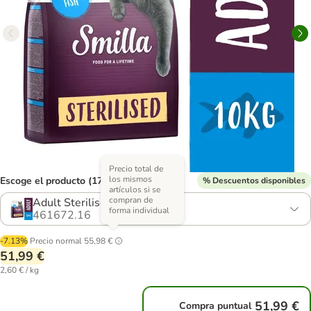
Precio total de
los mismos
Escoge el producto (17 opciones)
% Descuentos disponibles
artículos si se
compran de
Adult Sterilised con pescado
forma individual
461672.16
-7.13%
Precio normal
55,98 €
51,99 €
2,60 € / kg
51,99 €
Compra puntual