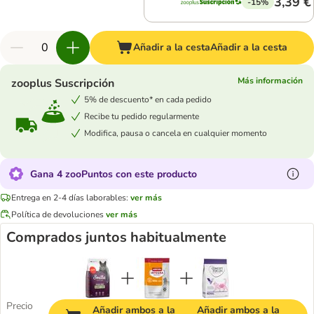
3,39 €
-15%
Añadir a la cesta
Añadir a la cesta
Más información
zooplus Suscripción
5% de descuento* en cada pedido
Recibe tu pedido regularmente
Modifica, pausa o cancela en cualquier momento
Gana 4 zooPuntos con este producto
Entrega en 2-4 días laborables:
ver más
Política de devoluciones
ver más
Comprados juntos habitualmente
Precio
Añadir ambos a la
Añadir ambos a la