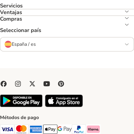
Servicios
Ventajas
Compras
Seleccionar país
España / es
Métodos de pago
Visa Payment Method
Mastercard Payment Method
American Express Payment Method
Apple Pay Payment Method
Google Pay Payment Method
PayPal Payment Method
Klarna Payment Method