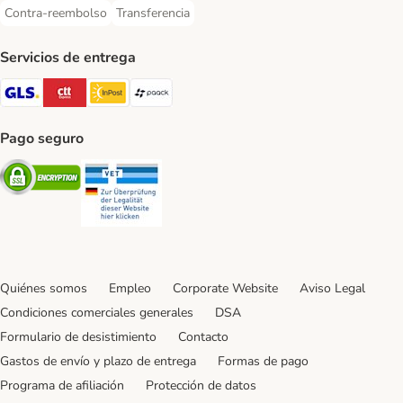
Contra-reembolso
Transferencia
Contra-reembolso Payment Method
Transferencia Payment Method
Servicios de entrega
GLS Shipping Method
CTTExpress Shipping Method
InPost Shipping Method
paack Shipping Method
Pago seguro
Security
Security
Quiénes somos
Empleo
Corporate Website
Aviso Legal
Condiciones comerciales generales
DSA
Formulario de desistimiento
Contacto
Gastos de envío y plazo de entrega
Formas de pago
Programa de afiliación
Protección de datos