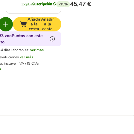
45,47 €
-15%
Añadir
Añadir
a la
a la
cesta
cesta
53 zooPuntos con este
cto
-4 días laborables:
ver más
devoluciones
ver más
s incluyen IVA / IGIC.
Ver
o