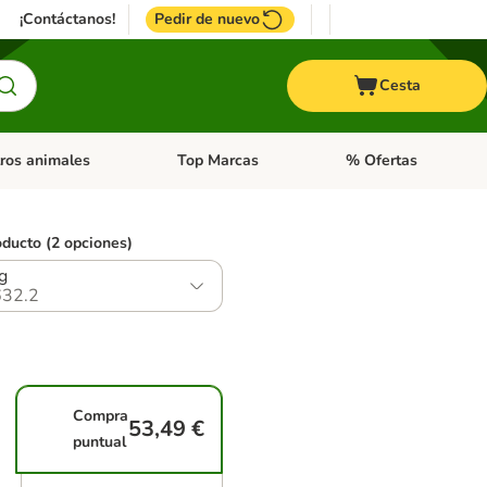
¡Contáctanos!
Pedir de nuevo
Cesta
ros animales
Top Marcas
% Ofertas
: Roedores y +
de categoria abierto: Pájaros
Menú de categoria abierto: Otros animales
Menú de categoria abie
oducto (2 opciones)
g
32.2
Compra
53,49 €
puntual