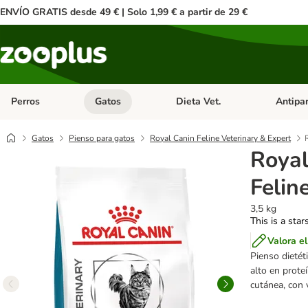
ENVÍO GRATIS desde 49 € | Solo 1,99 € a partir de 29 €
Perros
Gatos
Dieta Vet.
Antipar
Menú de categoria abierto: Perros
Menú de categoria abierto: Gatos
Menú de ca
Gatos
Pienso para gatos
Royal Canin Feline Veterinary & Expert
Royal
Felin
3,5 kg
This is a star
Valora e
Pienso dietéti
alto en prote
cutánea, con 