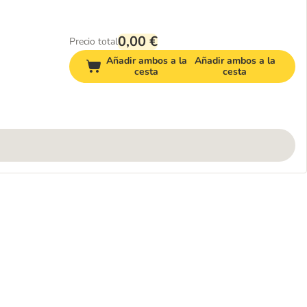
0,00 €
Precio total
Añadir ambos a la
Añadir ambos a la
cesta
cesta