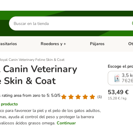
Buscar
productos
asitarios
Roedores y +
Pájaros
Ot
tegoria abierto: Dieta Vet.
Menú de categoria abierto: Antiparasitarios
Menú de categoria abierto
Menú 
Royal Canin Veterinary Feline Skin & Coat
 Canin Veterinary
Escoge el pr
3,5 k
e Skin & Coat
7626
53,49 €
s rating area from zero to 5: 5.0/5
(
1
)
15,28 € / kg
l producto
co para favorecer la piel y el pelo de los gatos adultos,
ínas, ayuda al control del peso y proteger la barrera
valiosos ácidos grasos omega.
Continuar