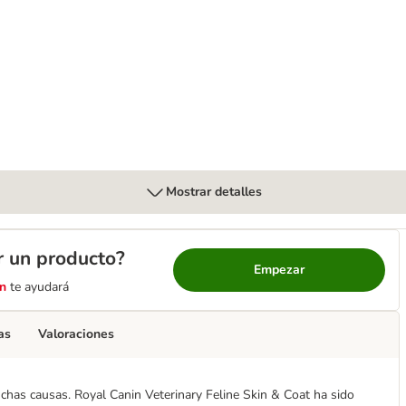
 & Coat en salsa
Mostrar detalles
r un producto?
Empezar
n
te ayudará
as
Valoraciones
uchas causas. Royal Canin Veterinary Feline Skin & Coat ha sido