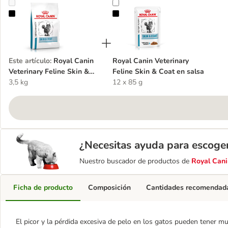
Royal Canin Veterinary Feline Skin & Coat
Royal Canin Veterinary Feline Skin
Este artículo
:
Royal Canin
Royal Canin Veterinary
Veterinary Feline Skin &
Feline Skin & Coat en salsa
Coat
3,5 kg
12 x 85 g
¿Necesitas ayuda para escoge
Nuestro buscador de productos de
Royal Cani
Ficha de producto
Composición
Cantidades recomendad
El picor y la pérdida excesiva de pelo en los gatos pueden tener m