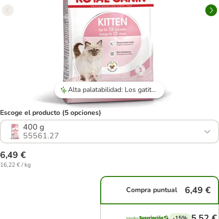
Alta palatabilidad: Los gatitos devoran el pienso con entusiasmo desde el primer bocado.
Escoge el producto (5 opciones)
400 g
55561.27
6,49 €
16,22 € / kg
6,49 €
Compra puntual
5,52 €
-15%