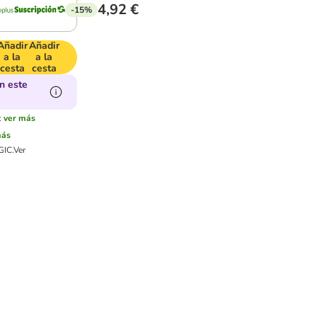
4,92 €
-15%
Añadir
Añadir
a la
a la
cesta
cesta
n este
:
ver más
más
GIC.
Ver