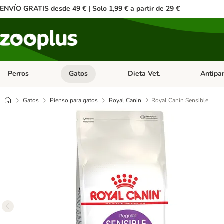
ENVÍO GRATIS desde 49 € | Solo 1,99 € a partir de 29 €
Perros
Gatos
Dieta Vet.
Antipar
Menú de categoria abierto: Perros
Menú de categoria abierto: Gatos
Menú de ca
Gatos
Pienso para gatos
Royal Canin
Royal Canin Sensible