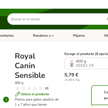
Buscar
productos
asitarios
Roedores y +
Pájaros
Ot
tegoria abierto: Dieta Vet.
Menú de categoria abierto: Antiparasitarios
Menú de categoria abierto
Menú 
Royal
Escoge el producto (6 opcio
400 g
Canin
55551.19
Sensible
5,79 €
14,48 € / kg
400 g
(
0
)
Co
Valora el producto
pu
Pienso para gatos adultos de
1 a 7 años que tienen