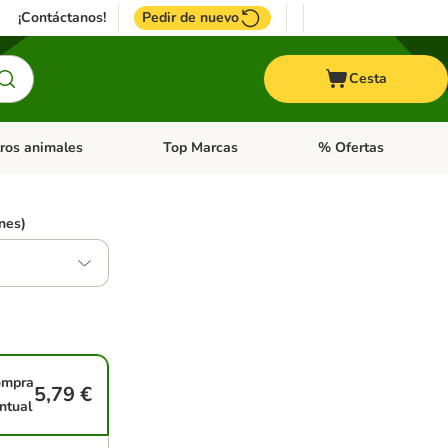
¡Contáctanos!
Pedir de nuevo
Cesta
ros animales
Top Marcas
% Ofertas
: Roedores y +
de categoria abierto: Pájaros
Menú de categoria abierto: Otros animales
Menú de categoria abie
nes)
mpra
5,79 €
ntual