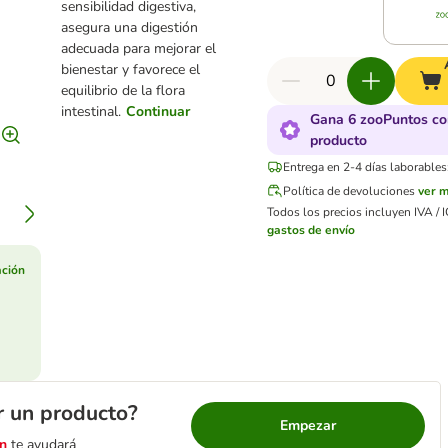
sensibilidad digestiva,
asegura una digestión
adecuada para mejorar el
bienestar y favorece el
equilibrio de la flora
intestinal.
Continuar
Gana 6 zooPuntos co
producto
Entrega en 2-4 días laborables
Política de devoluciones
ver 
Todos los precios incluyen IVA / I
gastos de envío
ción
r un producto?
Empezar
n
te ayudará