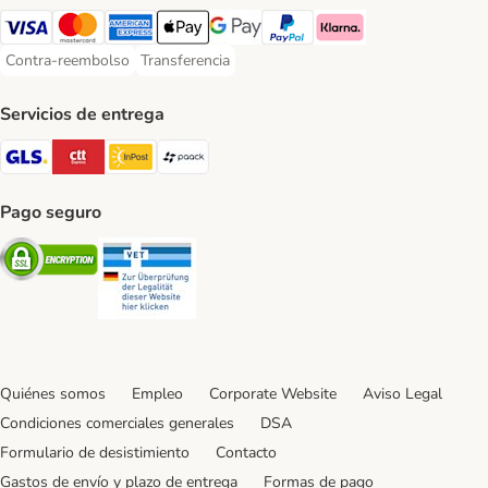
Visa Payment Method
Mastercard Payment Method
American Express Payment Method
Apple Pay Payment Method
Google Pay Payment Method
PayPal Payment Method
Klarna Payment Method
Contra-reembolso
Transferencia
Contra-reembolso Payment Method
Transferencia Payment Method
Servicios de entrega
GLS Shipping Method
CTTExpress Shipping Method
InPost Shipping Method
paack Shipping Method
Pago seguro
Security
Security
Quiénes somos
Empleo
Corporate Website
Aviso Legal
Condiciones comerciales generales
DSA
Formulario de desistimiento
Contacto
Gastos de envío y plazo de entrega
Formas de pago