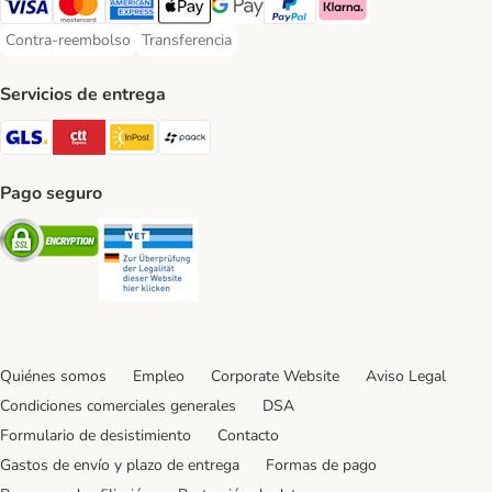
Visa Payment Method
Mastercard Payment Method
American Express Payment Method
Apple Pay Payment Method
Google Pay Payment Method
PayPal Payment Method
Klarna Payment Method
Contra-reembolso
Transferencia
Contra-reembolso Payment Method
Transferencia Payment Method
Servicios de entrega
GLS Shipping Method
CTTExpress Shipping Method
InPost Shipping Method
paack Shipping Method
Pago seguro
Security
Security
Quiénes somos
Empleo
Corporate Website
Aviso Legal
Condiciones comerciales generales
DSA
Formulario de desistimiento
Contacto
Gastos de envío y plazo de entrega
Formas de pago