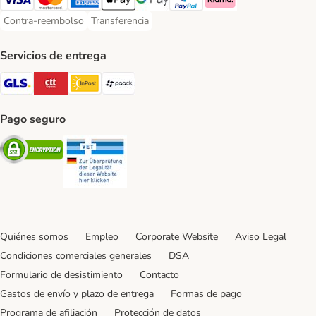
Visa Payment Method
Mastercard Payment Method
American Express Payment Method
Apple Pay Payment Method
Google Pay Payment Method
PayPal Payment Method
Klarna Payment Method
Contra-reembolso
Transferencia
Contra-reembolso Payment Method
Transferencia Payment Method
Servicios de entrega
GLS Shipping Method
CTTExpress Shipping Method
InPost Shipping Method
paack Shipping Method
Pago seguro
Security
Security
Quiénes somos
Empleo
Corporate Website
Aviso Legal
Condiciones comerciales generales
DSA
Formulario de desistimiento
Contacto
Gastos de envío y plazo de entrega
Formas de pago
Programa de afiliación
Protección de datos