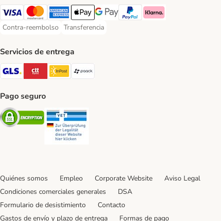
Visa Payment Method
Mastercard Payment Method
American Express Payment Method
Apple Pay Payment Method
Google Pay Payment Method
PayPal Payment Method
Klarna Payment Method
Contra-reembolso
Transferencia
Contra-reembolso Payment Method
Transferencia Payment Method
Servicios de entrega
GLS Shipping Method
CTTExpress Shipping Method
InPost Shipping Method
paack Shipping Method
Pago seguro
Security
Security
Quiénes somos
Empleo
Corporate Website
Aviso Legal
Condiciones comerciales generales
DSA
Formulario de desistimiento
Contacto
Gastos de envío y plazo de entrega
Formas de pago