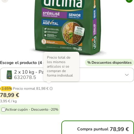
Precio total de
los mismos
Escoge el producto (4 opciones)
% Descuentos disponibles
artículos si se
compran de
2 x 10 kg - Pack Ahorro
forma individual
632078.5
-3.65%
Precio normal
81,98 €
78,99 €
3,95 € / kg
Activar cupón - Descuento -20%
78,99 €
Compra puntual