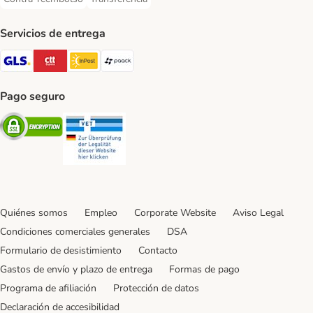
Contra-reembolso Payment Method
Transferencia Payment Method
Servicios de entrega
GLS Shipping Method
CTTExpress Shipping Method
InPost Shipping Method
paack Shipping Method
Pago seguro
Security
Security
Quiénes somos
Empleo
Corporate Website
Aviso Legal
Condiciones comerciales generales
DSA
Formulario de desistimiento
Contacto
Gastos de envío y plazo de entrega
Formas de pago
Programa de afiliación
Protección de datos
Declaración de accesibilidad