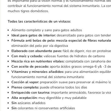
es importante para la visión normal y el funcionamiento normal de
contribuir al funcionamiento normal del sistema inmunitario. La co
muchos tigres domésticos.
Todas las características de un vistazo:
Alimento completo y sano para gatos adultos
Ideal para gatos de interior:
desarrollado para gatos con tenden
Fórmula anti bolas de pelo: mezcla especial de fibras naturale
eliminación del pelo por vía digestiva
Elaborado con abundante pavo:
fácil de digerir, rico en proteína
Con maíz y cebada:
valiosas fuentes de hidratos de carbono
Mezcla rica en nutrientes vitales:
completada con zanahoria des
Con aceite de pescado:
aporta ácidos grasos omega-6 y& -3 de al
Vitaminas y minerales añadidos:
para una alimentación equilibr
funcionamiento normal del sistema inmunitario
Cocción al vapor:
preparación suave para preservar al máximo lo
Pienso completo:
puede ofrecerse todos los días
Enriquecido con taurina:
importante aminoácido, favorece la vis
Alta aceptación:
muy digestible y muy palatable
Sin
azúcares añadidos
Sin
colorantes ni conservantes artificiales