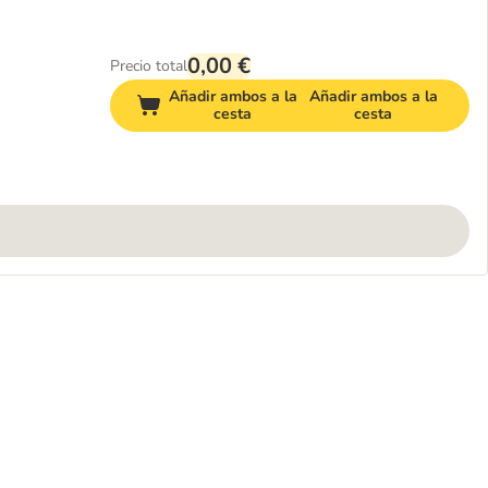
0,00 €
Precio total
Añadir ambos a la
Añadir ambos a la
cesta
cesta