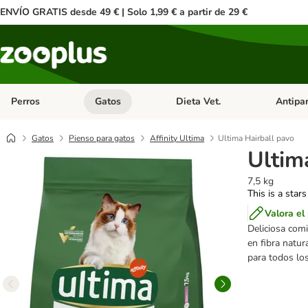
ENVÍO GRATIS desde 49 € | Solo 1,99 € a partir de 29 €
Perros
Gatos
Dieta Vet.
Antipar
Menú de categoria abierto: Perros
Menú de categoria abierto: Gatos
Menú de ca
Gatos
Pienso para gatos
Affinity Ultima
Ultima Hairball pavo
Ultim
7,5 kg
This is a stars
Valora el
Deliciosa comi
en fibra natur
para todos los