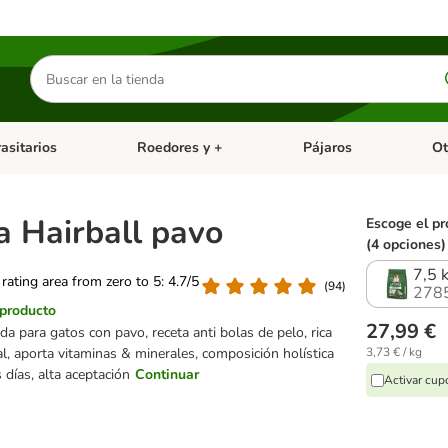
Buscar
productos
asitarios
Roedores y +
Pájaros
Ot
tegoria abierto: Dieta Vet.
Menú de categoria abierto: Antiparasitarios
Menú de categoria abierto
Menú 
a Hairball pavo
Escoge el pr
(4 opciones)
7,5 
 rating area from zero to 5: 4.7/5
(
94
)
278
 producto
27,99 €
da para gatos con pavo, receta anti bolas de pelo, rica
al, aporta vitaminas & minerales, composición holística
3,73 € / kg
 días, alta aceptación
Continuar
Activar cu