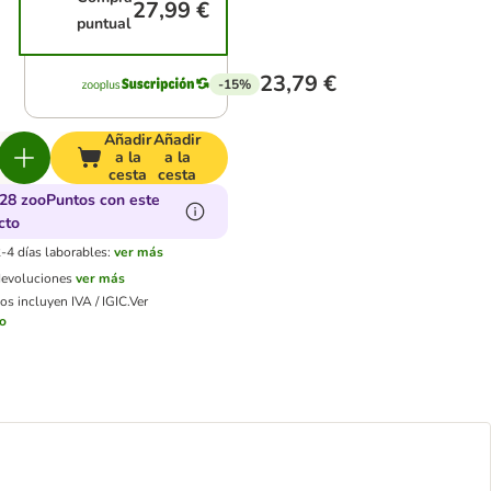
27,99 €
puntual
23,79 €
-15%
Añadir
Añadir
a la
a la
cesta
cesta
28 zooPuntos con este
cto
-4 días laborables:
ver más
devoluciones
ver más
os incluyen IVA / IGIC.
Ver
ío