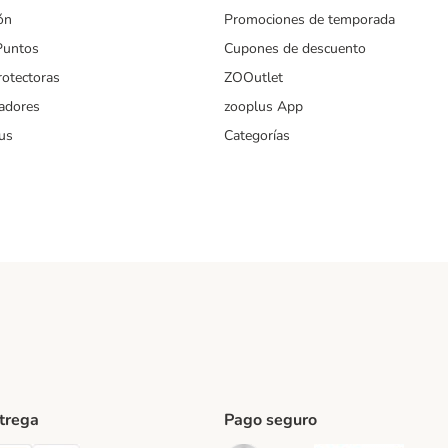
ón
Promociones de temporada
Puntos
Cupones de descuento
rotectoras
ZOOutlet
iadores
zooplus App
us
Categorías
ntrega
Pago seguro