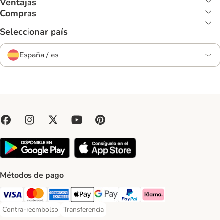
Ventajas
Compras
Seleccionar país
España / es
Métodos de pago
Visa Payment Method
Mastercard Payment Method
American Express Payment Method
Apple Pay Payment Method
Google Pay Payment Method
PayPal Payment Method
Klarna Payment Method
Contra-reembolso
Transferencia
Contra-reembolso Payment Method
Transferencia Payment Method