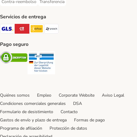
Contra-reembolso
Transferencia
Contra-reembolso Payment Method
Transferencia Payment Method
Servicios de entrega
GLS Shipping Method
CTTExpress Shipping Method
InPost Shipping Method
paack Shipping Method
Pago seguro
Security
Security
Quiénes somos
Empleo
Corporate Website
Aviso Legal
Condiciones comerciales generales
DSA
Formulario de desistimiento
Contacto
Gastos de envío y plazo de entrega
Formas de pago
Programa de afiliación
Protección de datos
Declaración de accesibilidad