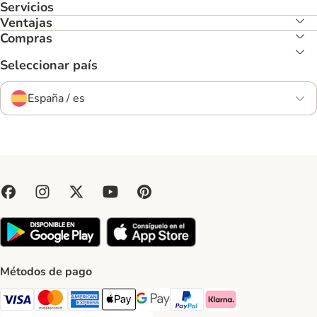
Servicios
Ventajas
Compras
Seleccionar país
España / es
Métodos de pago
Visa Payment Method
Mastercard Payment Method
American Express Payment Method
Apple Pay Payment Method
Google Pay Payment Method
PayPal Payment Method
Klarna Payment Method