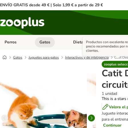
ENVÍO GRATIS desde 49 € | Solo 1,99 € a partir de 29 €
Perros
Gatos
Dieta Vet.
Antipar
Productos con excelente re
Menú de categoria abierto: Perros
Menú de categoria abierto: Gatos
Menú de ca
precio recomendados por n
clientes.
Gatos
Juguetes para gatos
Interactivos y de inteligencia
Catit Des
zooplus selecc
Catit
circui
1 unidad
This is a stars
Valora el 
Juguete intera
para el entrena
Continuar