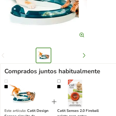
Comprados juntos habitualmente
Catit Design Senses circuito de diversión
Catit Senses 2.0 Fireball pelota pa
Este artículo
:
Catit Design
Catit Senses 2.0 Fireball