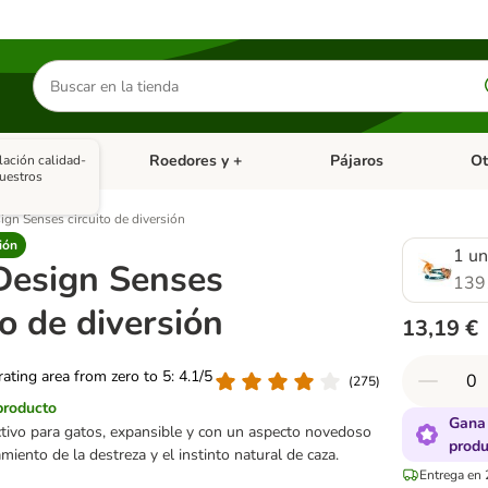
Buscar
productos
asitarios
Roedores y +
Pájaros
Ot
lación calidad-
tegoria abierto: Dieta Vet.
Menú de categoria abierto: Antiparasitarios
Menú de categoria abierto
Menú 
uestros
ign Senses circuito de diversión
ión
1 un
 Design Senses
139
to de diversión
13,19 €
 rating area from zero to 5: 4.1/5
(
275
)
producto
Gana 
ctivo para gatos, expansible y con un aspecto novedoso
produ
miento de la destreza y el instinto natural de caza.
Entrega en 