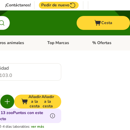
¡Contáctanos!
Pedir de nuevo
Cesta
ros animales
Top Marcas
% Ofertas
: Roedores y +
de categoria abierto: Pájaros
Menú de categoria abierto: Otros animales
Menú de categoria abie
idad
103.0
Añadir
Añadir
a la
a la
cesta
cesta
13 zooPuntos con este
cto
2-4 días laborables:
ver más