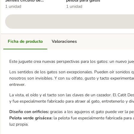
Senses circuito de
pelota para gatos
diversión
1 unidad
1 unidad
Ficha de producto
Valoraciones
Este juguete crea nuevas perspectivas para los gatos: un nuevo jue
Los sentidos de los gatos son excepcionales. Pueden oír sonidos q
nosotros son invisibles. Y con su olfato, gusto y tacto experime
entrever.
La vista, el oído y el tacto son las claves de un cazador. El Catit D
y fue especialmente fabricado para atraer al gato, entretenerlo y div
Diseño con orificios:
gracias a los agujeros el gato puede ver la pe
Pelota verde grisácea:
la pelota fue especialmente fabricada para 
luz propia.