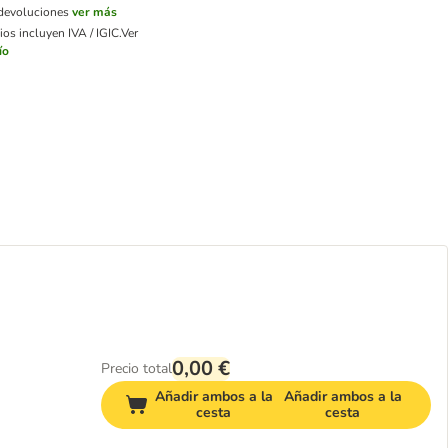
 devoluciones
ver más
os incluyen IVA / IGIC.
Ver
ío
0,00 €
Precio total
Añadir ambos a la
Añadir ambos a la
cesta
cesta