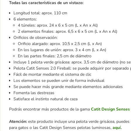
Todas las características de un vistazo:
Longitud total: aprox. 110 cm
6 elementos:
4 túneles: aprox. 24 x 6 x 5 cm (L x An x Al)
2 elementos finales: aprox. 6,5 x 6 x 5 cm (L x An x Al)
Orificios de observación:
Orificio alargado: aprox. 10,5 x 2,5 cm (L x An)
En los lugares de unión: aprox. 3 x 4 cm (L x An)
En las partes finales: 2,5 cm de diámetro
Incluye 1 pelota verde grisácea: aprox. 3,5 cm de diámetro (no se
Pelota Catit Senses 2.0 Fireball: se puede adquirir por separado
Fácil de montar mediante el sistema de clic
Los elementos se pueden unir de forma individual
Se puede hacer más grande mediante elementos adicionales
Fomenta las destrezas
Satisface el instinto natural de caza
Podrás encontrar más productos de la gama
Catit Design Senses
Atención:
este producto incluye una pelota verde grisácea, puedes c
para gatos o las Catit Design Senses pelotas luminosas,
aquí
.