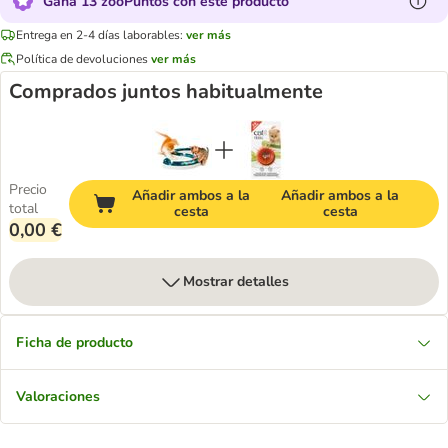
Gana 13 zooPuntos con este producto
Entrega en 2-4 días laborables:
ver más
Política de devoluciones
ver más
Comprados juntos habitualmente
Precio
Añadir ambos a la
Añadir ambos a la
total
cesta
cesta
0,00 €
Mostrar detalles
Ficha de producto
Valoraciones