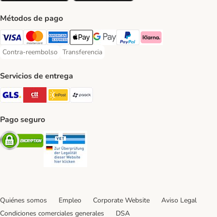
Métodos de pago
Visa Payment Method
Mastercard Payment Method
American Express Payment Method
Apple Pay Payment Method
Google Pay Payment Method
PayPal Payment Method
Klarna Payment Method
Contra-reembolso
Transferencia
Contra-reembolso Payment Method
Transferencia Payment Method
Servicios de entrega
GLS Shipping Method
CTTExpress Shipping Method
InPost Shipping Method
paack Shipping Method
Pago seguro
Security
Security
Quiénes somos
Empleo
Corporate Website
Aviso Legal
Condiciones comerciales generales
DSA