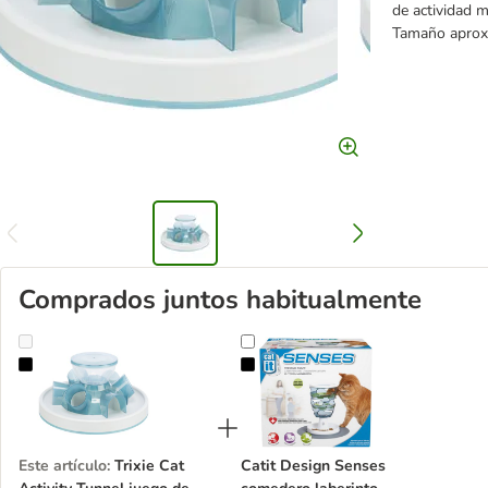
de actividad m
Tamaño aprox
Comprados juntos habitualmente
Trixie Cat Activity Tunnel juego de inteligencia para gatos
Catit Design Senses comedero lab
Este artículo
:
Trixie Cat
Catit Design Senses