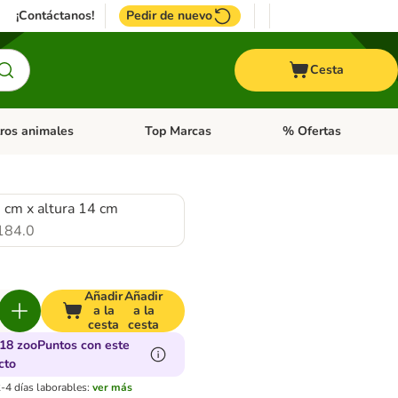
¡Contáctanos!
Pedir de nuevo
Cesta
ros animales
Top Marcas
% Ofertas
: Roedores y +
de categoria abierto: Pájaros
Menú de categoria abierto: Otros animales
Menú de categoria abie
 cm x altura 14 cm
184.0
Añadir
Añadir
a la
a la
cesta
cesta
18 zooPuntos con este
cto
-4 días laborables:
ver más