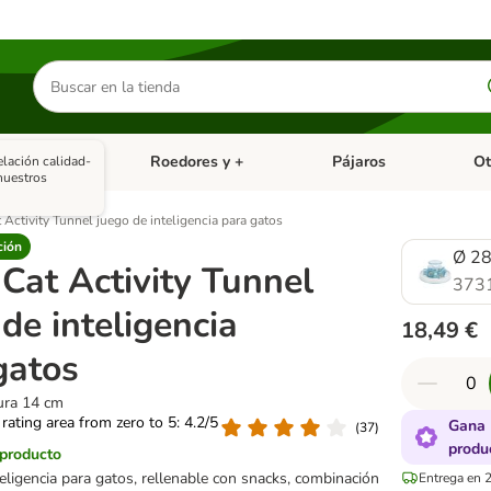
Buscar
productos
asitarios
Roedores y +
Pájaros
Ot
elación calidad-
tegoria abierto: Dieta Vet.
Menú de categoria abierto: Antiparasitarios
Menú de categoria abierto
Menú 
nuestros
t Activity Tunnel juego de inteligencia para gatos
ción
Ø 28
 Cat Activity Tunnel
373
de inteligencia
18,49 €
gatos
ura 14 cm
 rating area from zero to 5: 4.2/5
Gana 
(
37
)
produ
 producto
eligencia para gatos, rellenable con snacks, combinación
Entrega en 2