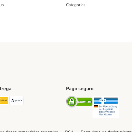
us
Categorías
ntrega
Pago seguro
ping Method
TExpress Shipping Method
InPost Shipping Method
paack Shipping Method
Security
Securit