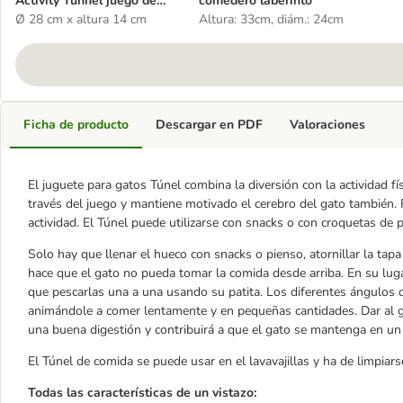
Activity Tunnel juego de
comedero laberinto
inteligencia para gatos
Ø 28 cm x altura 14 cm
Altura: 33cm, diám.: 24cm
Ficha de producto
Descargar en PDF
Valoraciones
El juguete para gatos Túnel combina la diversión con la actividad fí
través del juego y mantiene motivado el cerebro del gato también. R
actividad. El Túnel puede utilizarse con snacks o con croquetas de 
Solo hay que llenar el hueco con snacks o pienso, atornillar la tapa 
hace que el gato no pueda tomar la comida desde arriba. En su luga
que pescarlas una a una usando su patita. Los diferentes ángulos d
animándole a comer lentamente y en pequeñas cantidades. Dar al ga
una buena digestión y contribuirá a que el gato se mantenga en un
El Túnel de comida se puede usar en el lavavajillas y ha de limpiar
Todas las características de un vistazo: