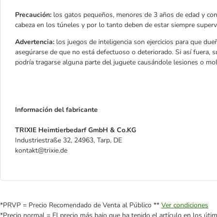
Precaución:
los gatos pequeños, menores de 3 años de edad y con
cabeza en los túneles y por lo tanto deben de estar siempre superv
Advertencia:
los juegos de inteligencia son ejercicios para que due
asegúrarse de que no está defectuoso o deteriorado. Si así fuera, s
podría tragarse alguna parte del juguete causándole lesiones o mol
Información del fabricante
TRIXIE Heimtierbedarf GmbH & Co.KG
Industriestraße 32, 24963, Tarp, DE
kontakt@trixie.de
*PRVP = Precio Recomendado de Venta al Público **
Ver condiciones
*Precio normal = El precio más bajo que ha tenido el artículo en los úti