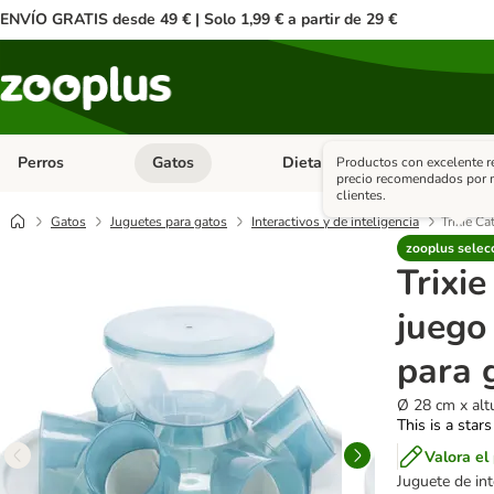
ENVÍO GRATIS desde 49 € | Solo 1,99 € a partir de 29 €
Perros
Gatos
Dieta Vet.
Antipar
Productos con excelente r
Menú de categoria abierto: Perros
Menú de categoria abierto: Gatos
Menú de ca
precio recomendados por 
clientes.
Gatos
Juguetes para gatos
Interactivos y de inteligencia
Trixie Ca
zooplus selec
Trixie
juego 
para 
Ø 28 cm x alt
This is a stars
Valora el
Juguete de int