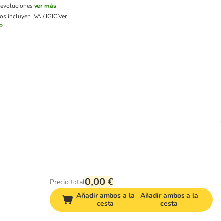
devoluciones
ver más
os incluyen IVA / IGIC.
Ver
ío
0,00 €
Precio total
Añadir ambos a la
Añadir ambos a la
cesta
cesta