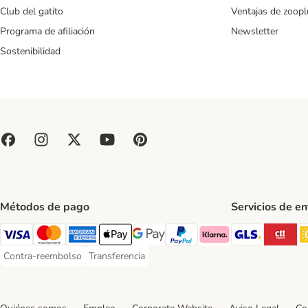
Club del gatito
Ventajas de zoopl
Programa de afiliación
Newsletter
Sostenibilidad
Métodos de pago
Servicios de e
GLS Ship
CT
Visa Payment Method
Mastercard Payment Method
American Express Payment Method
Apple Pay Payment Method
Google Pay Payment Method
PayPal Payment Method
Klarna Payment Method
Contra-reembolso
Transferencia
Contra-reembolso Payment Method
Transferencia Payment Method