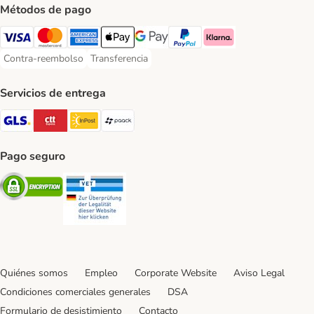
Métodos de pago
Visa Payment Method
Mastercard Payment Method
American Express Payment Method
Apple Pay Payment Method
Google Pay Payment Method
PayPal Payment Method
Klarna Payment Method
Contra-reembolso
Transferencia
Contra-reembolso Payment Method
Transferencia Payment Method
Servicios de entrega
GLS Shipping Method
CTTExpress Shipping Method
InPost Shipping Method
paack Shipping Method
Pago seguro
Security
Security
Quiénes somos
Empleo
Corporate Website
Aviso Legal
Condiciones comerciales generales
DSA
Formulario de desistimiento
Contacto