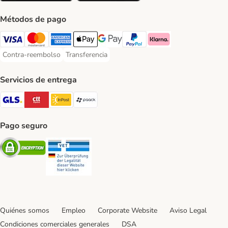
Métodos de pago
Visa Payment Method
Mastercard Payment Method
American Express Payment Method
Apple Pay Payment Method
Google Pay Payment Method
PayPal Payment Method
Klarna Payment Method
Contra-reembolso
Transferencia
Contra-reembolso Payment Method
Transferencia Payment Method
Servicios de entrega
GLS Shipping Method
CTTExpress Shipping Method
InPost Shipping Method
paack Shipping Method
Pago seguro
Security
Security
Quiénes somos
Empleo
Corporate Website
Aviso Legal
Condiciones comerciales generales
DSA