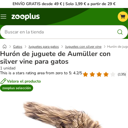
ENVÍO GRATIS desde 49 € | Solo 1,99 € a partir de 29 €
Menú
Buscar
productos
Gatos
Juguetes para gatos
Juguetes con silver vine
Hurón de jugu
Hurón de juguete de Aumüller con
silver vine para gatos
1 unidad
This is a stars rating area from zero to 5: 4.2/5
(
135
)
Valora el producto
zooplus selección