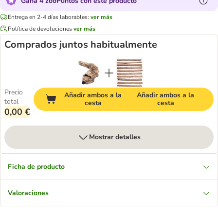
Gana 4 zooPuntos con este producto
Entrega en 2-4 días laborables:
ver más
Política de devoluciones
ver más
Comprados juntos habitualmente
Precio
Añadir ambos a la
Añadir ambos a la
total
cesta
cesta
0,00 €
Mostrar detalles
Ficha de producto
Valoraciones