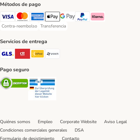
Métodos de pago
Visa Payment Method
Mastercard Payment Method
American Express Payment Method
Apple Pay Payment Method
Google Pay Payment Method
PayPal Payment Method
Klarna Payment Method
Contra-reembolso
Transferencia
Contra-reembolso Payment Method
Transferencia Payment Method
Servicios de entrega
GLS Shipping Method
CTTExpress Shipping Method
InPost Shipping Method
paack Shipping Method
Pago seguro
Security
Security
Quiénes somos
Empleo
Corporate Website
Aviso Legal
Condiciones comerciales generales
DSA
Formulario de desistimiento
Contacto