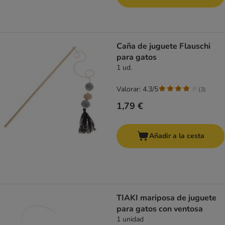
Caña de juguete Flauschi
para gatos
1 ud.
Valorar: 4.3/5
(
3
)
1,79 €
Añadir a la cesta
TIAKI mariposa de juguete
para gatos con ventosa
1 unidad