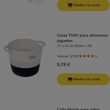
Añadir a la cesta
Cesta TIAKI para almacenar
juguetes
27 x 24 cm (Diám x Al)
Valorar: 5/5
(
3
)
5,79 €
Añadir a la cesta
Caña Hippie para gatos