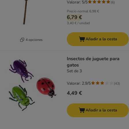
Valorar: 5/5
(
6
)
Precio normal
6,98 €
6,79 €
3,40 € / unidad
Añadir a la cesta
4 opciones
Insectos de juguete para
gatos
Set de 3
Valorar: 2.9/5
(
43
)
4,49 €
Añadir a la cesta