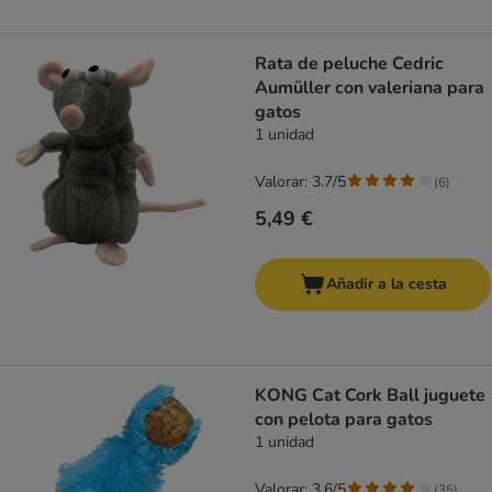
Rata de peluche Cedric
Aumüller con valeriana para
gatos
1 unidad
Valorar: 3.7/5
(
6
)
5,49 €
Añadir a la cesta
KONG Cat Cork Ball juguete
con pelota para gatos
1 unidad
Valorar: 3.6/5
(
35
)