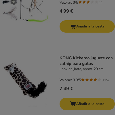
Valorar: 3/5
(
4
)
4,99 €
Añadir a la cesta
KONG Kickeroo juguete con
catnip para gatos
Look de jirafa, aprox. 29 cm
Valorar: 3.9/5
(
115
)
7,49 €
Añadir a la cesta