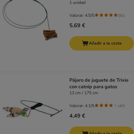
1 unidad
Valorar: 4.5/5
(
91
)
5,69 €
Añadir a la cesta
Pájaro de juguete de Trixie
con catnip para gatos
13 cm / 175 cm
Valorar: 4.1/5
(
47
)
4,49 €
Añadir a la cesta