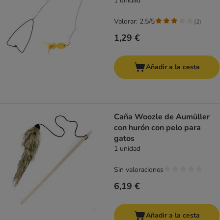
1 unidad
Valorar: 2.5/5
(
2
)
1,29 €
Añadir a la cesta
Caña Woozle de Aumüller
con hurón con pelo para
gatos
1 unidad
Sin valoraciones
6,19 €
Añadir a la cesta