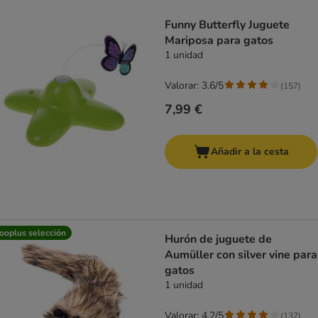
product items have been changed
Funny Butterfly Juguete
Mariposa para gatos
1 unidad
Valorar: 3.6/5
(
157
)
7,99 €
Añadir a la cesta
ooplus selección
Hurón de juguete de
Aumüller con silver vine para
gatos
1 unidad
Valorar: 4.2/5
(
137
)