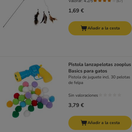
Valorar: 4.2/5
(
67
)
1,69 €
Añadir a la cesta
Pistola lanzapelotas zooplus
Basics para gatos
Pistola de juguete incl. 30 pelotas
de felpa
Sin valoraciones
3,79 €
Añadir a la cesta