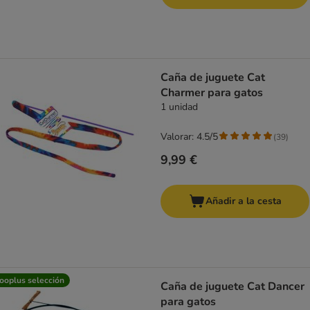
Caña de juguete Cat
Charmer para gatos
1 unidad
Valorar: 4.5/5
(
39
)
9,99 €
Añadir a la cesta
ooplus selección
Caña de juguete Cat Dancer
para gatos