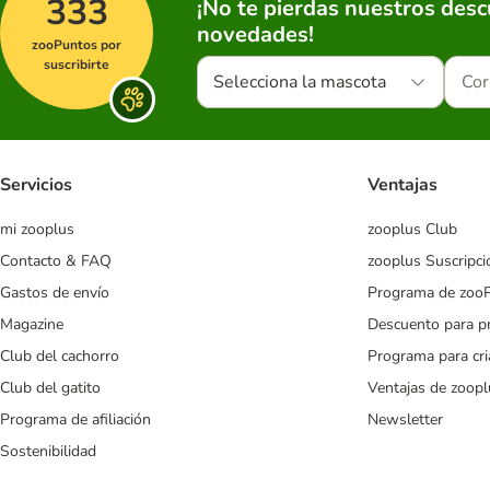
333
¡No te pierdas nuestros des
novedades!
zooPuntos por
suscribirte
Selecciona la mascota
Servicios
Ventajas
mi zooplus
zooplus Club
Contacto & FAQ
zooplus Suscripci
Gastos de envío
Programa de zoo
Magazine
Descuento para p
Club del cachorro
Programa para cr
Club del gatito
Ventajas de zoopl
Programa de afiliación
Newsletter
Sostenibilidad