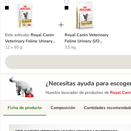
Royal Canin Veterinary Feline Urinary S/O Moderate Calorie en sals
Royal Canin Veterinary Feline Uri
Este artículo
:
Royal Canin
Royal Canin Veterinary
Veterinary Feline Urinary
Feline Urinary S/O
S/O Moderate Calorie en
12 x 85 g
Moderate Calorie
3,5 kg
salsa
¿Necesitas ayuda para escoge
Nuestro buscador de productos de
Royal Cani
Ficha de producto
Composición
Cantidades recomendad