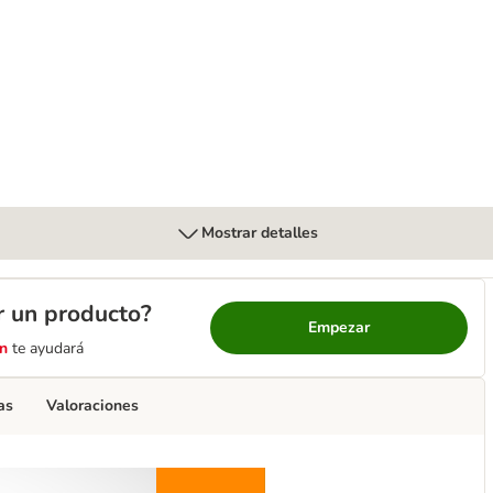
a
nary S/O Moderate Calorie
Mostrar detalles
r un producto?
Empezar
n
te ayudará
as
Valoraciones