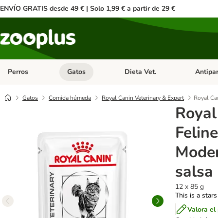
ENVÍO GRATIS desde 49 € | Solo 1,99 € a partir de 29 €
Perros
Gatos
Dieta Vet.
Antipar
Menú de categoria abierto: Perros
Menú de categoria abierto: Gatos
Menú de ca
Gatos
Comida húmeda
Royal Canin Veterinary & Expert
Royal Can
Royal
Felin
Moder
salsa
12 x 85 g
This is a stars
Valora el