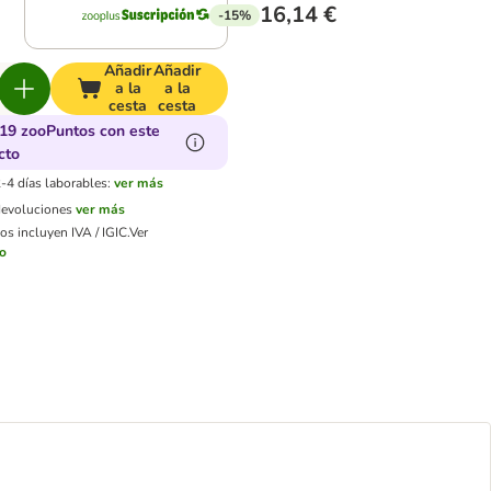
16,14 €
-15%
Añadir
Añadir
a la
a la
cesta
cesta
19 zooPuntos con este
cto
-4 días laborables:
ver más
devoluciones
ver más
os incluyen IVA / IGIC.
Ver
ío