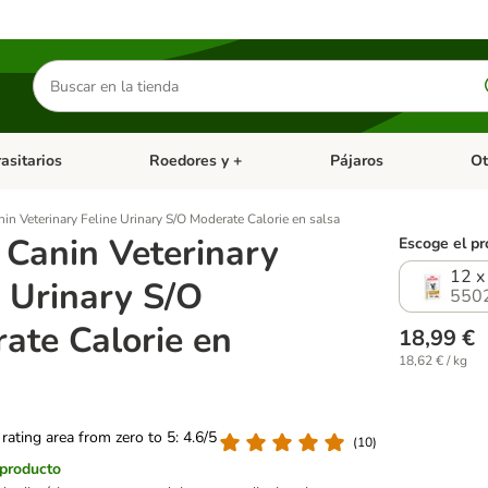
Buscar
productos
asitarios
Roedores y +
Pájaros
Ot
tegoria abierto: Dieta Vet.
Menú de categoria abierto: Antiparasitarios
Menú de categoria abierto
Menú 
in Veterinary Feline Urinary S/O Moderate Calorie en salsa
 Canin Veterinary
Escoge el pr
12 x
e Urinary S/O
550
ate Calorie en
18,99 €
18,62 € / kg
 rating area from zero to 5: 4.6/5
(
10
)
 producto