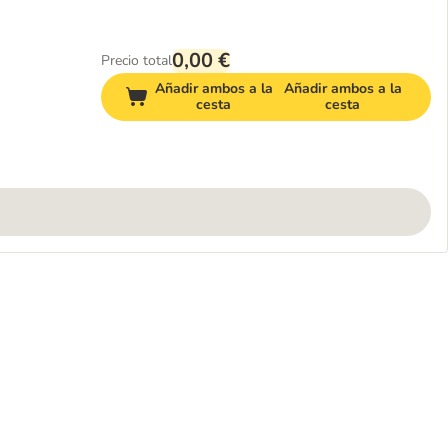
0,00 €
Precio total
Añadir ambos a la
Añadir ambos a la
cesta
cesta