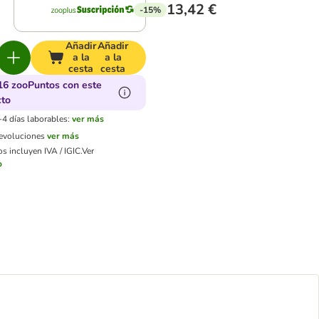
13,42 €
-15%
Añadir
Añadir
a la
a la
cesta
cesta
16 zooPuntos con este
cto
-4 días laborables:
ver más
devoluciones
ver más
s incluyen IVA / IGIC.
Ver
o