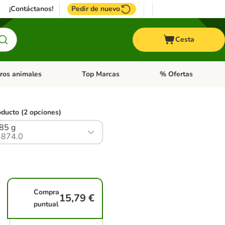
¡Contáctanos!
Pedir de nuevo
Cesta
ros animales
Top Marcas
% Ofertas
: Roedores y +
de categoria abierto: Pájaros
Menú de categoria abierto: Otros animales
Menú de categoria abie
oducto (2 opciones)
 85 g
874.0
Compra
15,79 €
puntual