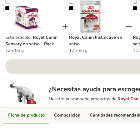
Royal Canin Sensory en salsa - Pack mixto (Smell/Taste/Feel)
Royal Canin Instinctive en salsa
R
Este artículo
:
Royal Canin
Royal Canin Instinctive en
Roy
Sensory en salsa - Pack
salsa
sal
mixto (Smell/Taste/Feel)
12 x 85 g
12 x 85 g
12 
¿Necesitas ayuda para escoge
Nuestro buscador de productos de
Royal Cani
Ficha de producto
Composición
Cantidades recomendad