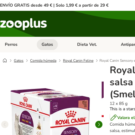
ENVÍO GRATIS desde 49 € | Solo 1,99 € a partir de 29 €
Perros
Gatos
Dieta Vet.
Antipar
Menú de categoria abierto: Perros
Menú de categoria abierto: Gatos
Menú de ca
Gatos
Comida húmeda
Royal Canin Feline
Royal Canin Sensory e
Royal
salsa
(Smel
12 x 85 g
This is a star
Valora e
Comida húmed
salsa, estimu