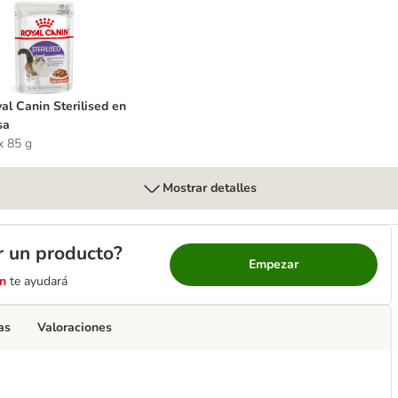
oyal Canin Sterilised en salsa
al Canin Sterilised en
sa
x 85 g
Mostrar detalles
r un producto?
Empezar
n
te ayudará
as
Valoraciones