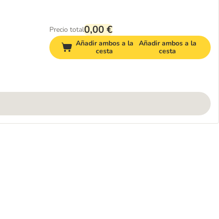
0,00 €
Precio total
Añadir ambos a la
Añadir ambos a la
cesta
cesta