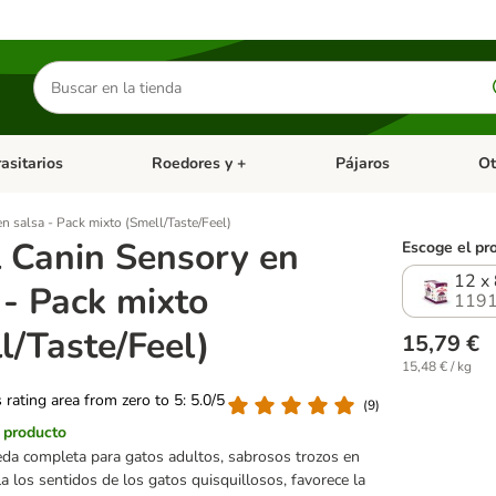
Buscar
productos
asitarios
Roedores y +
Pájaros
Ot
tegoria abierto: Dieta Vet.
Menú de categoria abierto: Antiparasitarios
Menú de categoria abierto
Menú 
n salsa - Pack mixto (Smell/Taste/Feel)
 Canin Sensory en
Escoge el pr
12 x
 - Pack mixto
1191
l/Taste/Feel)
15,79 €
15,48 € / kg
s rating area from zero to 5: 5.0/5
(
9
)
l producto
a completa para gatos adultos, sabrosos trozos en
la los sentidos de los gatos quisquillosos, favorece la