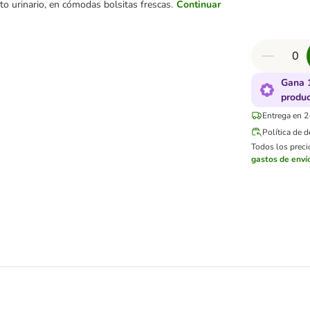
cto urinario, en cómodas bolsitas frescas.
Continuar
Gana 
produ
Entrega en 2
Política de 
Todos los precio
gastos de enví