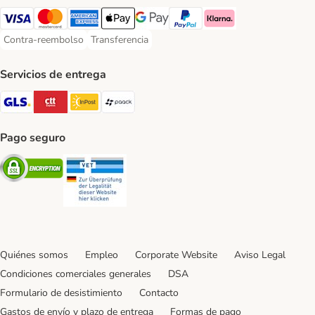
Visa Payment Method
Mastercard Payment Method
American Express Payment Method
Apple Pay Payment Method
Google Pay Payment Method
PayPal Payment Method
Klarna Payment Method
Contra-reembolso
Transferencia
Contra-reembolso Payment Method
Transferencia Payment Method
Servicios de entrega
GLS Shipping Method
CTTExpress Shipping Method
InPost Shipping Method
paack Shipping Method
Pago seguro
Security
Security
Quiénes somos
Empleo
Corporate Website
Aviso Legal
Condiciones comerciales generales
DSA
Formulario de desistimiento
Contacto
Gastos de envío y plazo de entrega
Formas de pago