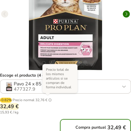
Precio total de
los mismos
Escoge el producto (4 opciones)
artículos si se
compran de
Pavo 24 x 85 g - Pack Ahorro
forma individual
477327.9
-0.82%
Precio normal
32,76 €
32,49 €
15,93 € / kg
32,49 €
Compra puntual