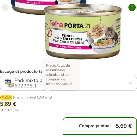
Precio total de
los mismos
Escoge el producto (3 opciones)
artículos si se
compran de
Pack mixto pollo
forma individual
602998.1
-4.21%
Precio normal
5,94 €
5,69 €
10,54 € / kg
5,69 €
Compra puntual