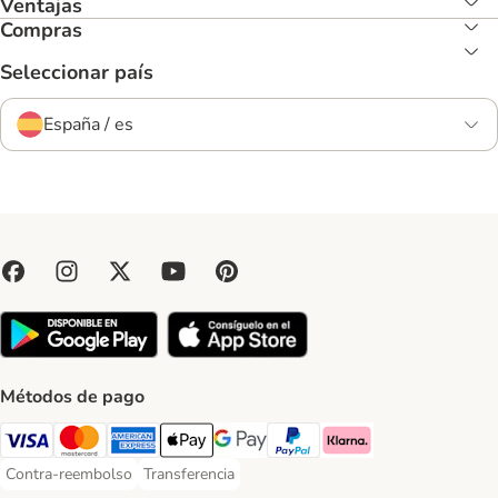
Ventajas
Compras
Seleccionar país
España / es
Métodos de pago
Visa Payment Method
Mastercard Payment Method
American Express Payment Method
Apple Pay Payment Method
Google Pay Payment Method
PayPal Payment Method
Klarna Payment Method
Contra-reembolso
Transferencia
Contra-reembolso Payment Method
Transferencia Payment Method