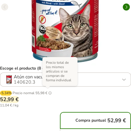
Precio total de
los mismos
Escoge el producto (8 opciones)
artículos si se
compran de
Atún con vacuno (sin cereales)
forma individual
140620.3
-5.34%
Precio normal
55,98 €
52,99 €
11,04 € / kg
52,99 €
Compra puntual