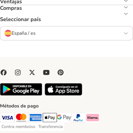
Ventajas
Compras
Seleccionar país
España / es
Métodos de pago
Visa Payment Method
Mastercard Payment Method
American Express Payment Method
Apple Pay Payment Method
Google Pay Payment Method
PayPal Payment Method
Klarna Payment Method
Contra-reembolso
Transferencia
Contra-reembolso Payment Method
Transferencia Payment Method