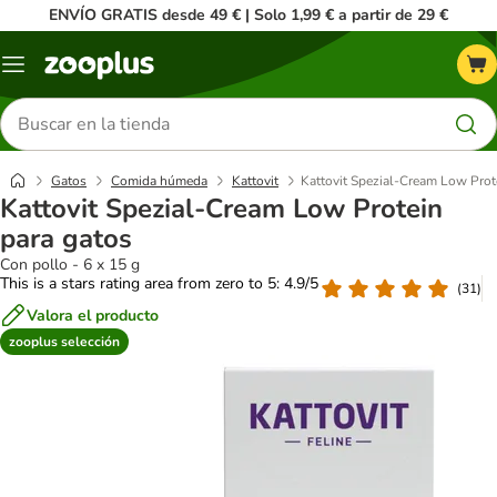
ENVÍO GRATIS desde 49 € | Solo 1,99 € a partir de 29 €
Menú
Buscar
productos
Gatos
Comida húmeda
Kattovit
Kattovit Spezial-Cream Low Prot
Kattovit Spezial-Cream Low Protein
para gatos
Con pollo - 6 x 15 g
This is a stars rating area from zero to 5: 4.9/5
(
31
)
Valora el producto
zooplus selección