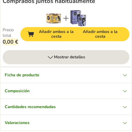
Comprados juntos habitualmente
Precio
Añadir ambos a la
Añadir ambos a la
total
cesta
cesta
0,00 €
Mostrar detalles
Ficha de producto
Composición
Cantidades recomendadas
Valoraciones