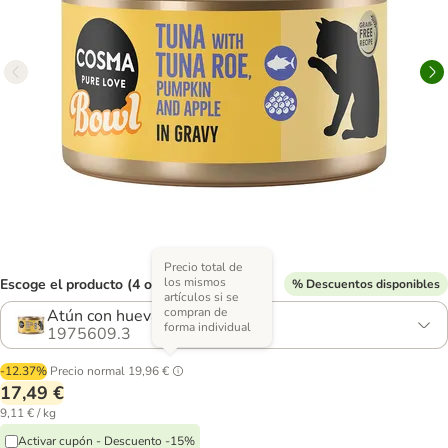
Precio total de
los mismos
Escoge el producto (4 opciones)
% Descuentos disponibles
artículos si se
compran de
Atún con huevas de atún
forma individual
1975609.3
-12.37%
Precio normal
19,96 €
17,49 €
9,11 € / kg
Activar cupón - Descuento -15%