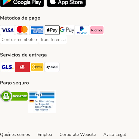
Métodos de pago
Visa Payment Method
Mastercard Payment Method
American Express Payment Method
Apple Pay Payment Method
Google Pay Payment Method
PayPal Payment Method
Klarna Payment Method
Contra-reembolso
Transferencia
Contra-reembolso Payment Method
Transferencia Payment Method
Servicios de entrega
GLS Shipping Method
CTTExpress Shipping Method
InPost Shipping Method
paack Shipping Method
Pago seguro
Security
Security
Quiénes somos
Empleo
Corporate Website
Aviso Legal