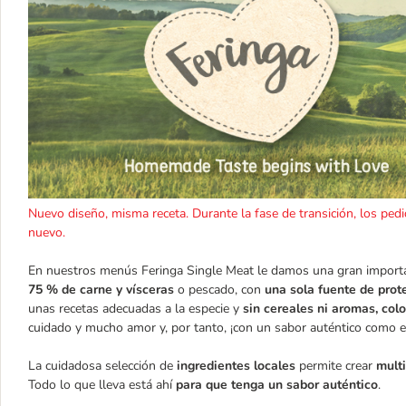
Nuevo diseño, misma receta. Durante la fase de transición, los ped
nuevo.
En nuestros menús Feringa Single Meat le damos una gran importanc
75 % de carne y vísceras
o pescado, con
una sola fuente de prot
unas recetas adecuadas a la especie y
sin cereales ni aromas, colo
cuidado y mucho amor y, por tanto, ¡con un sabor auténtico como e
La cuidadosa selección de
ingredientes locales
permite crear
mult
Todo lo que lleva está ahí
para que tenga un sabor auténtico
.