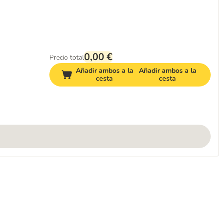
0,00 €
Precio total
Añadir ambos a la
Añadir ambos a la
cesta
cesta