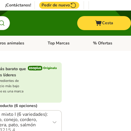
¡Contáctanos!
Pedir de nuevo
Cesta
ros animales
Top Marcas
% Ofertas
: Roedores y +
de categoria abierto: Pájaros
Menú de categoria abierto: Otros animales
Menú de categoria abie
ás barato que
s líderes
redientes de
ecio más bajo
ue es una marca
roducto (6 opciones)
 mixto I (6 variedades):
o, conejo, cordero,
era, pato, salmón
3215.4