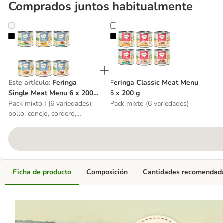
Comprados juntos habitualmente
Feringa Single Meat Menu 6 x 200 g
Feringa Classic Meat Menu 6 x 20
Este artículo
:
Feringa
Feringa Classic Meat Menu
Single Meat Menu 6 x 200
6 x 200 g
g
Pack mixto I (6 variedades):
Pack mixto (6 variedades)
pollo, conejo, cordero,
ternera, pato, salmón
Ficha de producto
Composición
Cantidades recomendad