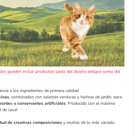
idos pueden incluir productos tanto del diseño antiguo como del
ia a los ingredientes de primera calidad:
eínas
, combinados con selectas verduras y hierbas de jardín, para
rantes o conservantes artificiales
. Producido con el máximo
l de casa!
itud de creativas composiciones
y recetas de lo más variado.