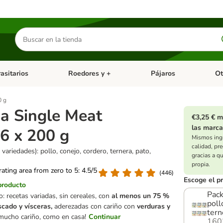
Buscar
productos
asitarios
Roedores y +
Pájaros
Ot
tegoria abierto: Dieta Vet.
Menú de categoria abierto: Antiparasitarios
Menú de categoria abierto
Menú 
0 g
ga Single Meat
€3,25 € m
las marca
6 x 200 g
Mismos ing
calidad, pr
 variedades): pollo, conejo, cordero, ternera, pato,
gracias a q
propia.
 rating area from zero to 5: 4.5/5
(
446
)
Escoge el p
producto
Pack
: recetas variadas, sin cereales, con
al menos un 75 %
poll
scado y vísceras,
aderezadas con cariño con
verduras y
tern
 mucho cariño, como en casa!
Continuar
160