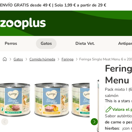
ENVÍO GRATIS desde 49 € | Solo 1,99 € a partir de 29 €
Perros
Gatos
Dieta Vet.
Antipar
Menú de categoria abierto: Perros
Menú de categoria abierto: Gatos
Menú de ca
Gatos
Comida húmeda
Feringa
Feringa Single Meat Menu 6 x 20
Ferin
Menu 
Pack mixto I (6
salmón
This is a stars
Valora el 
Sabor auténtico
de carne o pe
hierbas
: ¡con