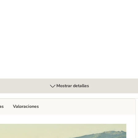
0 g
Mostrar detalles
as
Valoraciones