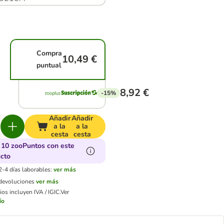
Compra
10,49 €
puntual
8,92 €
-15%
Añadir
Añadir
a la
a la
cesta
cesta
10 zooPuntos con este
cto
2-4 días laborables:
ver más
 devoluciones
ver más
os incluyen IVA / IGIC.
Ver
ío