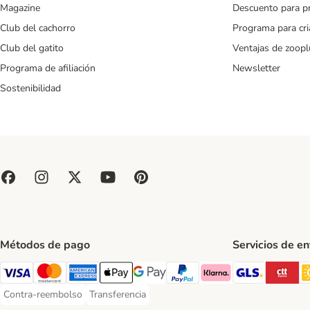
Magazine
Descuento para p
Club del cachorro
Programa para cr
Club del gatito
Ventajas de zoopl
Programa de afiliación
Newsletter
Sostenibilidad
Métodos de pago
Servicios de e
GLS Ship
CT
Visa Payment Method
Mastercard Payment Method
American Express Payment Method
Apple Pay Payment Method
Google Pay Payment Method
PayPal Payment Method
Klarna Payment Method
Contra-reembolso
Transferencia
Contra-reembolso Payment Method
Transferencia Payment Method