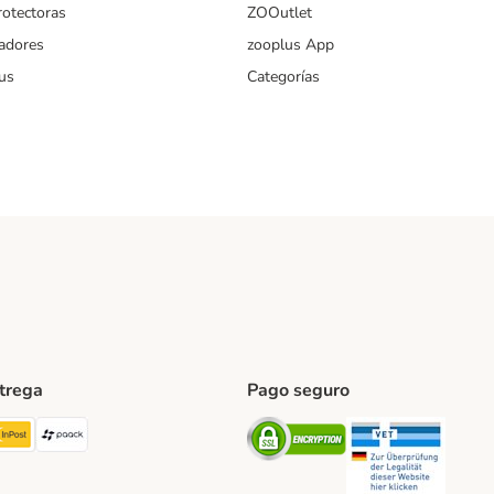
rotectoras
ZOOutlet
iadores
zooplus App
us
Categorías
ntrega
Pago seguro
ping Method
TExpress Shipping Method
InPost Shipping Method
paack Shipping Method
Security
Securit