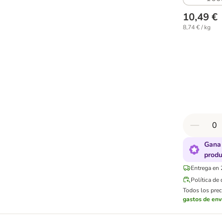
10,49 €
8,74 € / kg
Gana 
produ
Entrega en 
Política de
Todos los preci
gastos de env