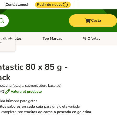
¡Contáctanos!
Pedir de nuevo
Cesta
ros animales
Top Marcas
% Ofertas
 calidad-
: Roedores y +
de categoria abierto: Pájaros
Menú de categoria abierto: Otros animales
Menú de categoria abie
os
ntastic 80 x 85 g -
ack
latina (platija, salmón, atún, bacalao)
Valora el producto
(
0
)
mida húmeda para gatos
itos sabores en cada caja
para una dieta variada
o completo con
trocitos de carne o pescado en gelatina