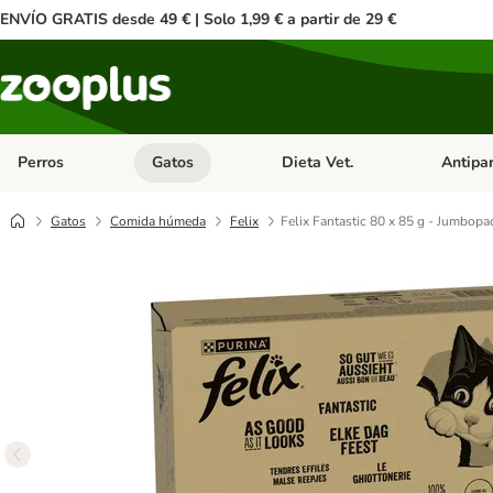
ENVÍO GRATIS desde 49 € | Solo 1,99 € a partir de 29 €
Perros
Gatos
Dieta Vet.
Antipar
Menú de categoria abierto: Perros
Menú de categoria abierto: Gatos
Menú de ca
Gatos
Comida húmeda
Felix
Felix Fantastic 80 x 85 g - Jumbopa