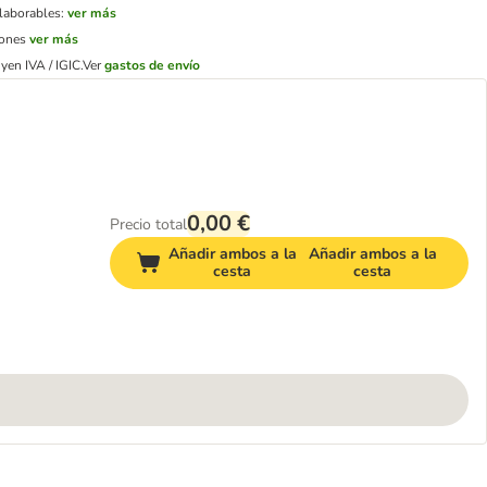
 laborables:
ver más
iones
ver más
yen IVA / IGIC.
Ver
gastos de envío
0,00 €
Precio total
Añadir ambos a la
Añadir ambos a la
cesta
cesta