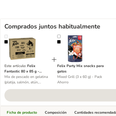
Comprados juntos habitualmente
Felix Fantastic 80 x 85 g - Jumbopack
Felix Party Mix snacks para gatos
Este artículo
:
Felix
Felix Party Mix snacks para
Fantastic 80 x 85 g -
gatos
Jumbopack
Mix de pescado en gelatina
Mixed Grill (3 x 60 g) - Pack
(platija, salmón, atún,
Ahorro
bacalao)
Ficha de producto
Composición
Cantidades recomendad