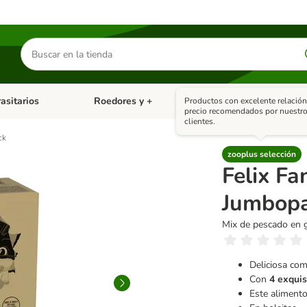
Buscar
productos
asitarios
Roedores y +
Pájaros
Ot
Productos con excelente relación
tegoria abierto: Dieta Vet.
Menú de categoria abierto: Antiparasitarios
Menú de categoria abierto
Menú 
precio recomendados por nuestr
clientes.
ck
zooplus selección
Felix Fa
Jumbop
Mix de pescado en ge
Deliciosa co
Con
4 exquis
Este aliment