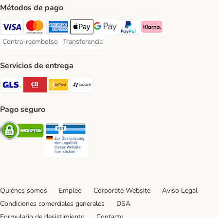
Métodos de pago
Visa Payment Method
Mastercard Payment Method
American Express Payment Method
Apple Pay Payment Method
Google Pay Payment Method
PayPal Payment Method
Klarna Payment Method
Contra-reembolso
Transferencia
Contra-reembolso Payment Method
Transferencia Payment Method
Servicios de entrega
GLS Shipping Method
CTTExpress Shipping Method
InPost Shipping Method
paack Shipping Method
Pago seguro
Security
Security
Quiénes somos
Empleo
Corporate Website
Aviso Legal
Condiciones comerciales generales
DSA
Formulario de desistimiento
Contacto