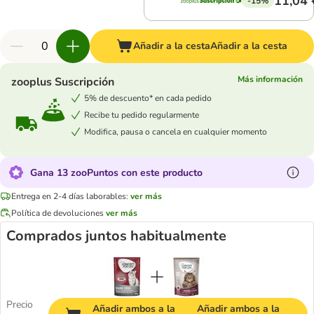
11,04 
-15%
Añadir a la cesta
Añadir a la cesta
Más información
zooplus Suscripción
5% de descuento* en cada pedido
Recibe tu pedido regularmente
Modifica, pausa o cancela en cualquier momento
Gana 13 zooPuntos con este producto
Entrega en 2-4 días laborables:
ver más
Política de devoluciones
ver más
Comprados juntos habitualmente
Precio
Añadir ambos a la
Añadir ambos a la