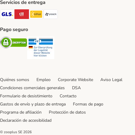
Servicios de entrega
GLS Shipping Method
CTTExpress Shipping Method
InPost Shipping Method
paack Shipping Method
Pago seguro
Security
Security
Quiénes somos
Empleo
Corporate Website
Aviso Legal
Condiciones comerciales generales
DSA
Formulario de desistimiento
Contacto
Gastos de envío y plazo de entrega
Formas de pago
Programa de afiliación
Protección de datos
Declaración de accesibilidad
© zooplus SE
2026