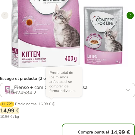
Precio total de
los mismos
Escoge el producto (2 opciones)
artículos si se
compran de
Pienso + comida húmeda en salsa
forma individual
624584.2
-11.72%
Precio normal
16,98 €
14,99 €
10,56 € / kg
14,99 €
Compra puntual