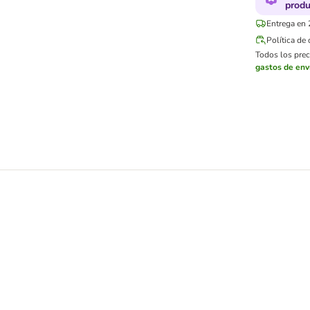
produ
Entrega en 
Política de
Todos los preci
gastos de env
a gatos