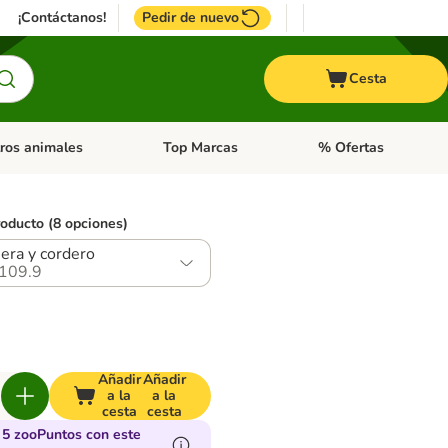
¡Contáctanos!
Pedir de nuevo
Cesta
ros animales
Top Marcas
% Ofertas
: Roedores y +
de categoria abierto: Pájaros
Menú de categoria abierto: Otros animales
Menú de categoria abie
roducto (8 opciones)
era y cordero
109.9
Añadir
Añadir
a la
a la
cesta
cesta
5 zooPuntos con este