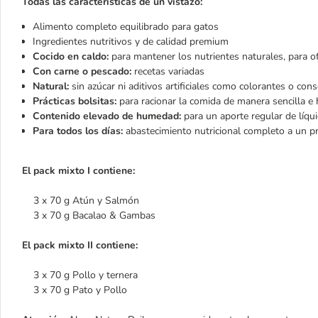
Todas las características de un vistazo:
Alimento completo equilibrado para gatos
Ingredientes nutritivos y de calidad premium
Cocido en caldo:
para mantener los nutrientes naturales, para of
Con carne o pescado:
recetas variadas
Natural:
sin azúcar ni aditivos artificiales como colorantes o con
Prácticas bolsitas:
para racionar la comida de manera sencilla e 
Contenido elevado de humedad:
para un aporte regular de líqu
Para todos los días:
abastecimiento nutricional completo a un p
El pack mixto I contiene:
3 x 70 g Atún y Salmón
3 x 70 g Bacalao & Gambas
El pack mixto II contiene:
3 x 70 g Pollo y ternera
3 x 70 g Pato y Pollo