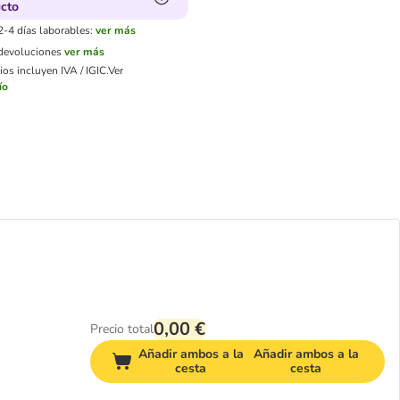
cto
2-4 días laborables:
ver más
 devoluciones
ver más
os incluyen IVA / IGIC.
Ver
ío
0,00 €
Precio total
Añadir ambos a la
Añadir ambos a la
cesta
cesta