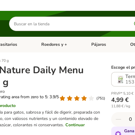
Buscar
productos
asitarios
Roedores y +
Pájaros
Ot
tegoria abierto: Dieta Vet.
Menú de categoria abierto: Antiparasitarios
Menú de categoria abierto
Menú 
x 70 g
Nature Daily Menu
Escoge el p
Tern
 g
153
ero
PRVP* 5,10 €
 rating area from zero to 5: 3.9/5
(
751
)
4,99 €
producto
11,88 € / kg
para gatos, sabrosa y fácil de digerir, preparada con
o, con valiosos nutrientes y un contenido elevado de
zúcar, colorantes ni conservantes.
Continuar
Gana 