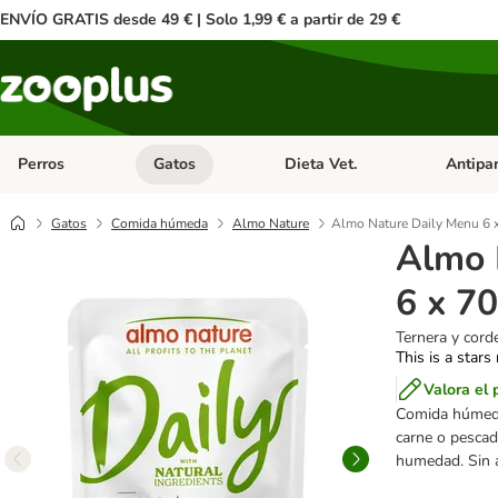
ENVÍO GRATIS desde 49 € | Solo 1,99 € a partir de 29 €
Perros
Gatos
Dieta Vet.
Antipar
Menú de categoria abierto: Perros
Menú de categoria abierto: Gatos
Menú de ca
Gatos
Comida húmeda
Almo Nature
Almo Nature Daily Menu 6 
Almo 
6 x 70
Ternera y cord
This is a stars
Valora el 
Comida húmeda 
carne o pescad
humedad. Sin a