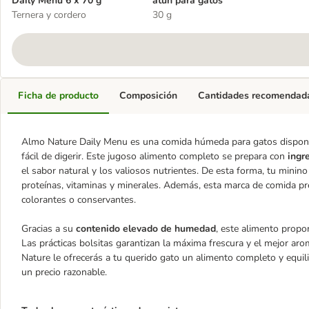
Daily Menu 6 x 70 g
atún para gatos
Ternera y cordero
30 g
Ficha de producto
Composición
Cantidades recomendad
Almo Nature Daily Menu es una comida húmeda para gatos disponib
fácil de digerir. Este jugoso alimento completo se prepara con
ingr
el sabor natural y los valiosos nutrientes. De esta forma, tu minin
proteínas, vitaminas y minerales. Además, esta marca de comida p
colorantes o conservantes.
Gracias a su
contenido elevado de humedad
, este alimento propor
Las prácticas bolsitas garantizan la máxima frescura y el mejor ar
Nature le ofrecerás a tu querido gato un alimento completo y equil
un precio razonable.