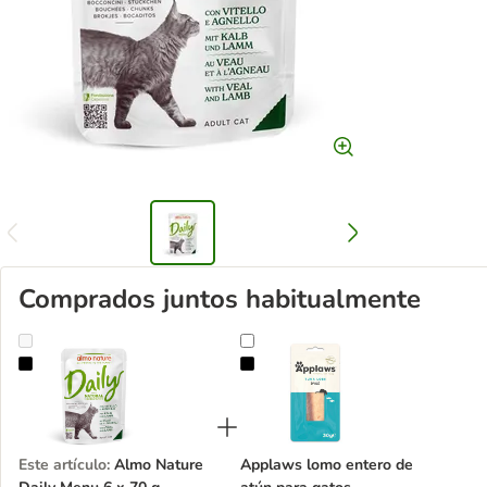
Comprados juntos habitualmente
Almo Nature Daily Menu 6 x 70 g
Applaws lomo entero de atún par
Este artículo
:
Almo Nature
Applaws lomo entero de