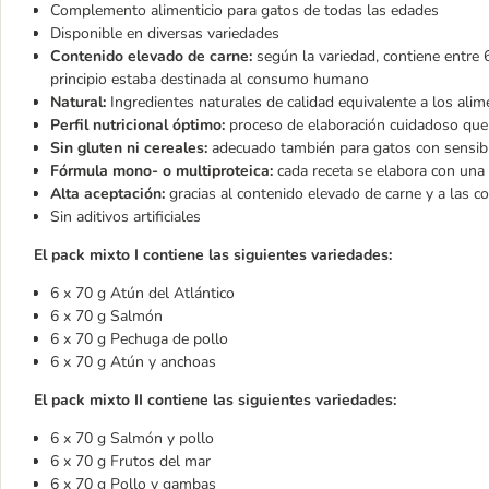
Complemento alimenticio para gatos de todas las edades
Disponible en diversas variedades
Contenido elevado de carne:
según la variedad, contiene entre 
principio estaba destinada al consumo humano
Natural:
Ingredientes naturales de calidad equivalente a los ali
Perfil nutricional óptimo:
proceso de elaboración cuidadoso que 
Sin gluten ni cereales:
adecuado también para gatos con sensibi
Fórmula mono- o multiproteica:
cada receta se elabora con una 
Alta aceptación:
gracias al contenido elevado de carne y a las c
Sin aditivos artificiales
El pack mixto I contiene las siguientes variedades:
6 x 70 g Atún del Atlántico
6 x 70 g Salmón
6 x 70 g Pechuga de pollo
6 x 70 g Atún y anchoas
El pack mixto II contiene las siguientes variedades:
6 x 70 g Salmón y pollo
6 x 70 g Frutos del mar
6 x 70 g Pollo y gambas