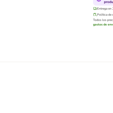
produ
Entrega en 
Política de
Todos los preci
gastos de env
s para gatos