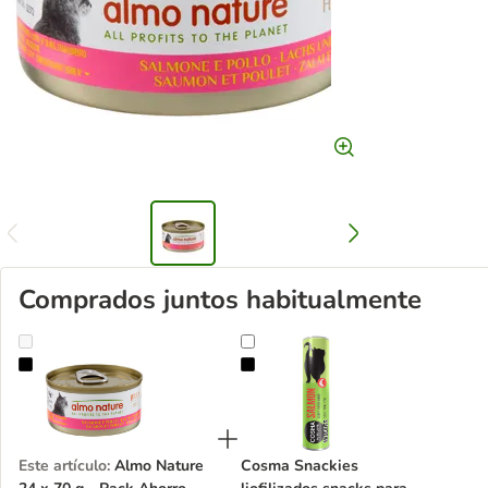
Comprados juntos habitualmente
Almo Nature 24 x 70 g - Pack Ahorro
Cosma Snackies liofilizados snack
Este artículo
:
Almo Nature
Cosma Snackies