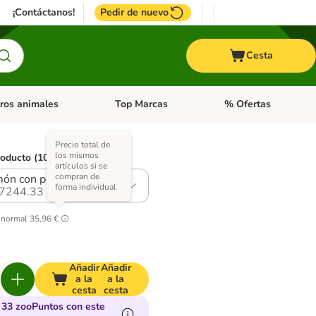
¡Contáctanos!
Pedir de nuevo
Cesta
ros animales
Top Marcas
% Ofertas
: Roedores y +
de categoria abierto: Pájaros
Menú de categoria abierto: Otros animales
Menú de categoria abie
Precio total de
los mismos
roducto (10 opciones)
artículos si se
compran de
ón con pollo en gelatina
forma individual
7244.33
 normal
35,96 €
Añadir
Añadir
a la
a la
cesta
cesta
33 zooPuntos con este