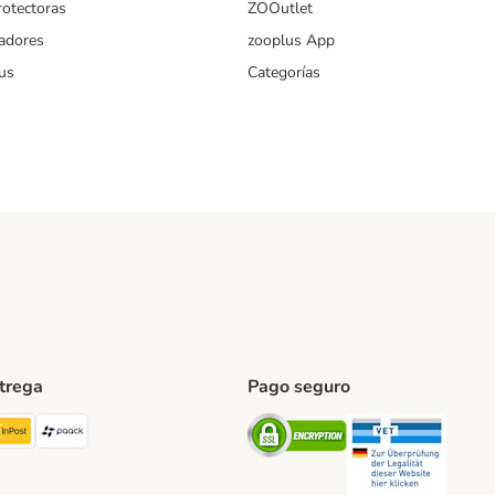
rotectoras
ZOOutlet
iadores
zooplus App
us
Categorías
ntrega
Pago seguro
ping Method
TExpress Shipping Method
InPost Shipping Method
paack Shipping Method
Security
Securit