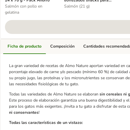
24 x 70 g - Pack Ahorro
liofilizados snacks para
Salmón con pollo en
gatos
Salmón (21 g)
gelatina
Ficha de producto
Composición
Cantidades recomendad
La gran variedad de recetas de Almo Nature aportan variedad en c
porcentaje elevado de carne y/o pescado (mínimo 60 %) de calidad a
su propio jugo, las proteínas y los micronutrientes se conservan de 
las necesidades fisiológicas de tu gato.
Todas las variedades de Almo Nature se elaboran
sin cereales ni 
Este proceso de elaboración garantiza una buena digestibilidad y el 
para los gatos más exigentes. ¡Invita a tu gato a disfrutar de esta 
ni conservantes
!
Todas las características de un vistazo: