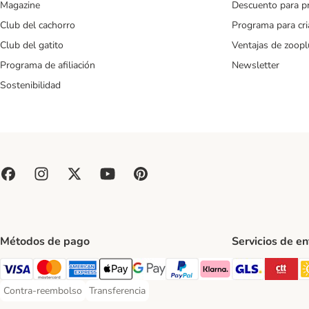
Magazine
Descuento para p
Club del cachorro
Programa para cr
Club del gatito
Ventajas de zoopl
Programa de afiliación
Newsletter
Sostenibilidad
Métodos de pago
Servicios de e
GLS Ship
CT
Visa Payment Method
Mastercard Payment Method
American Express Payment Method
Apple Pay Payment Method
Google Pay Payment Method
PayPal Payment Method
Klarna Payment Method
Contra-reembolso
Transferencia
Contra-reembolso Payment Method
Transferencia Payment Method