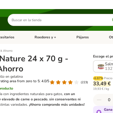
Buscar
productos
asitarios
Roedores y +
Pájaros
Ot
tegoria abierto: Dieta Vet.
Menú de categoria abierto: Antiparasitarios
Menú de categoria abierto
Menú 
ck Ahorro
Nature 24 x 70 g -
Escoge el p
Salm
Ahorro
132
lo en gelatina
-6.87%
Precio
 rating area from zero to 5: 4.0/5
(
223
)
33,49 €
producto
19,93 € / kg
 con ingredientes naturales para gatos,
con un
 elevado de carne o pescado
,
sin conservantes ni
istintas variedades.
¡Ahorra comprando más unidades!
Gana 