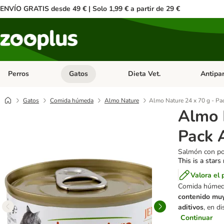
ENVÍO GRATIS desde 49 € | Solo 1,99 € a partir de 29 €
Perros
Gatos
Dieta Vet.
Antipar
Menú de categoria abierto: Perros
Menú de categoria abierto: Gatos
Menú de ca
Gatos
Comida húmeda
Almo Nature
Almo Nature 24 x 70 g - Pa
Almo 
Pack 
Salmón con pol
This is a stars
Valora el 
Comida húmeda
contenido muy
aditivos
, en d
Continuar