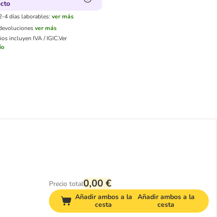
cto
2-4 días laborables:
ver más
 devoluciones
ver más
os incluyen IVA / IGIC.
Ver
ío
0,00 €
Precio total
Añadir ambos a la
Añadir ambos a la
cesta
cesta