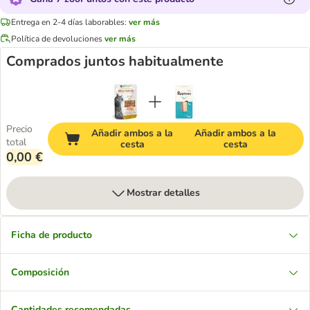
Entrega en 2-4 días laborables:
ver más
Política de devoluciones
ver más
Comprados juntos habitualmente
Precio
Añadir ambos a la
Añadir ambos a la
total
cesta
cesta
0,00 €
Mostrar detalles
Ficha de producto
Composición
Cantidades recomendadas