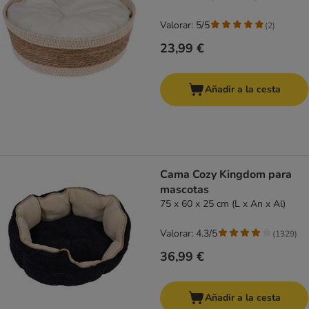
Valorar: 5/5
(
2
)
23,99 €
Añadir a la cesta
Cama Cozy Kingdom para
mascotas
75 x 60 x 25 cm (L x An x Al)
Valorar: 4.3/5
(
1329
)
36,99 €
Añadir a la cesta