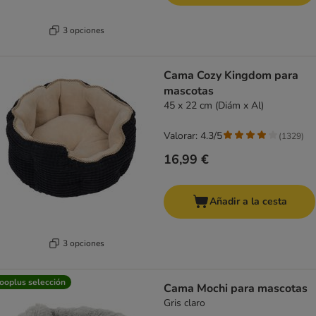
3 opciones
Cama Cozy Kingdom para
mascotas
45 x 22 cm (Diám x Al)
Valorar: 4.3/5
(
1329
)
16,99 €
Añadir a la cesta
3 opciones
ooplus selección
Cama Mochi para mascotas
Gris claro