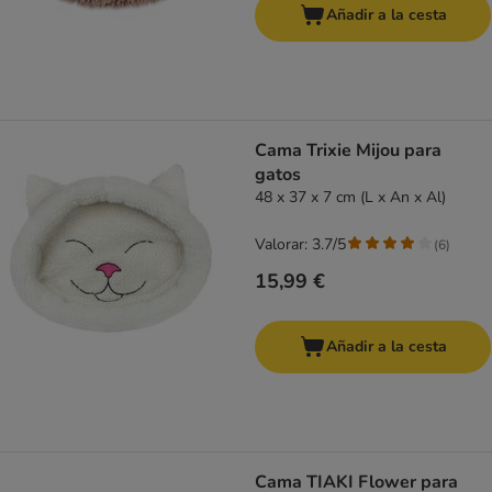
Añadir a la cesta
Cama Trixie Mijou para
gatos
48 x 37 x 7 cm (L x An x Al)
Valorar: 3.7/5
(
6
)
15,99 €
Añadir a la cesta
Cama TIAKI Flower para