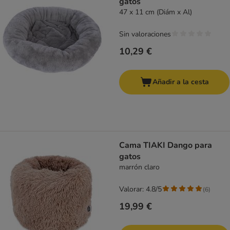
gatos
47 x 11 cm (Diám x Al)
Sin valoraciones
10,29 €
Añadir a la cesta
Cama TIAKI Dango para
gatos
marrón claro
Valorar: 4.8/5
(
6
)
19,99 €