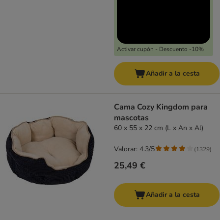
Activar cupón - Descuento -10%
Añadir a la cesta
Cama Cozy Kingdom para
mascotas
60 x 55 x 22 cm (L x An x Al)
Valorar: 4.3/5
(
1329
)
25,49 €
Añadir a la cesta