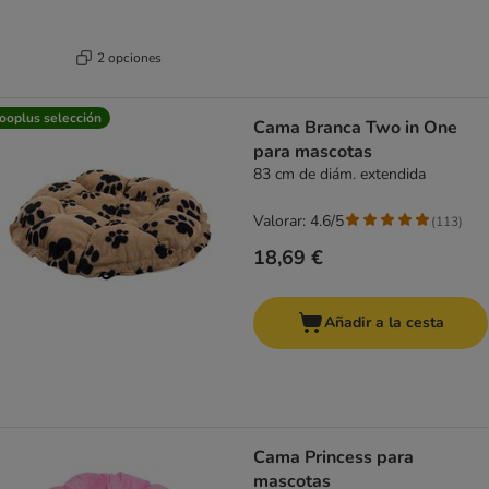
2 opciones
ooplus selección
Cama Branca Two in One
para mascotas
83 cm de diám. extendida
Valorar: 4.6/5
(
113
)
18,69 €
Añadir a la cesta
Cama Princess para
mascotas