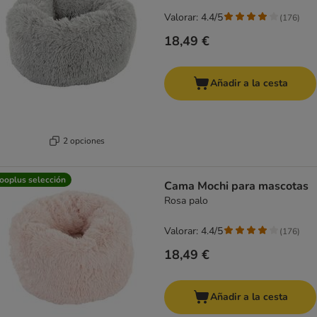
Valorar: 4.4/5
(
176
)
18,49 €
Añadir a la cesta
2 opciones
ooplus selección
Cama Mochi para mascotas
Rosa palo
Valorar: 4.4/5
(
176
)
18,49 €
Añadir a la cesta