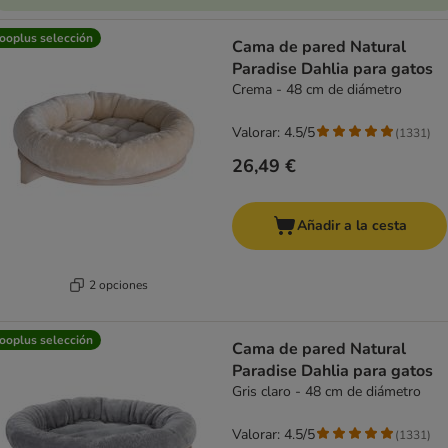
ooplus selección
Cama de pared Natural
Paradise Dahlia para gatos
Crema - 48 cm de diámetro
Valorar: 4.5/5
(
1331
)
26,49 €
Añadir a la cesta
2 opciones
ooplus selección
Cama de pared Natural
Paradise Dahlia para gatos
Gris claro - 48 cm de diámetro
Valorar: 4.5/5
(
1331
)