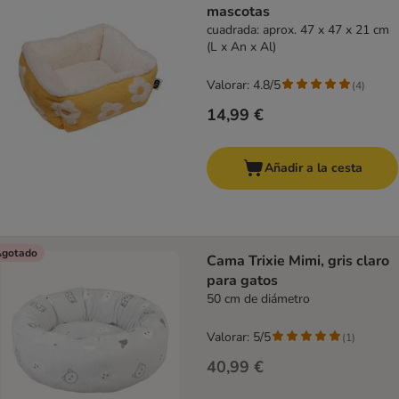
mascotas
cuadrada: aprox. 47 x 47 x 21 cm
(L x An x Al)
Valorar: 4.8/5
(
4
)
14,99 €
Añadir a la cesta
gotado
Cama Trixie Mimi, gris claro
para gatos
50 cm de diámetro
Valorar: 5/5
(
1
)
40,99 €