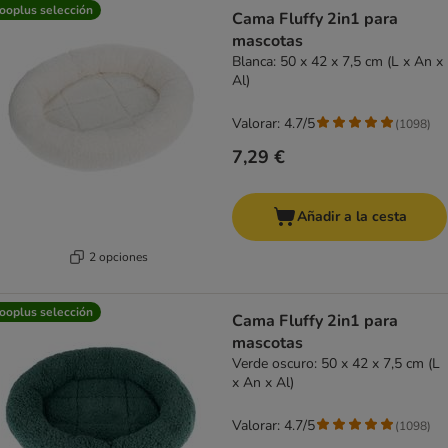
product items have been changed
ooplus selección
Cama Fluffy 2in1 para
mascotas
Blanca: 50 x 42 x 7,5 cm (L x An x
Al)
Valorar: 4.7/5
(
1098
)
7,29 €
Añadir a la cesta
2 opciones
ooplus selección
Cama Fluffy 2in1 para
mascotas
Verde oscuro: 50 x 42 x 7,5 cm (L
x An x Al)
Valorar: 4.7/5
(
1098
)