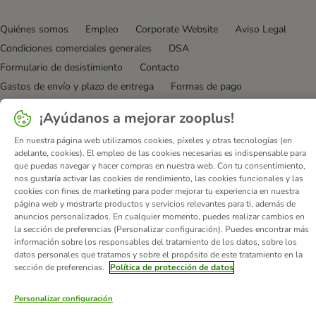
Quiénes somos
Empleo
Corporate Website
Aviso Legal
Condiciones comerciales generales
DSA
Formulario de desistimiento
Contacto
Gastos de envío y plazo de entrega
Formas de pago
Programa de afiliación
Protección de datos
¡Ayúdanos a mejorar zooplus!
Declaración de accesibilidad
En nuestra página web utilizamos cookies, píxeles y otras tecnologías (en
© zooplus SE
2026
adelante, cookies). El empleo de las cookies necesarias es indispensable para
que puedas navegar y hacer compras en nuestra web. Con tu consentimiento,
nos gustaría activar las cookies de rendimiento, las cookies funcionales y las
cookies con fines de marketing para poder mejorar tu experiencia en nuestra
página web y mostrarte productos y servicios relevantes para ti, además de
anuncios personalizados. En cualquier momento, puedes realizar cambios en
la sección de preferencias (Personalizar configuración). Puedes encontrar más
información sobre los responsables del tratamiento de los datos, sobre los
datos personales que tratamos y sobre el propósito de este tratamiento en la
sección de preferencias.
Política de protección de datos
Personalizar configuración