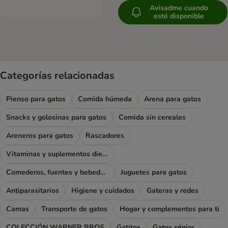
Avisadme cuando
esté disponible
Categorías relacionadas
Pienso para gatos
Comida húmeda
Arena para gatos
Snacks y golosinas para gatos
Comida sin cereales
Areneros para gatos
Rascadores
Vitaminas y suplementos dietéticos
Comederos, fuentes y bebederos
Juguetes para gatos
Antiparasitarios
Higiene y cuidados
Gateras y redes
Camas
Transporte de gatos
Hogar y complementos para ti
COLECCIÓN WARNER BROS
Gatitos
Gatos sénior