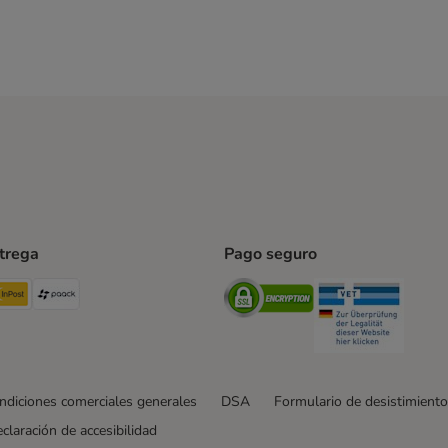
ntrega
Pago seguro
ping Method
TExpress Shipping Method
InPost Shipping Method
paack Shipping Method
Security
Securit
ndiciones comerciales generales
DSA
Formulario de desistimiento
claración de accesibilidad