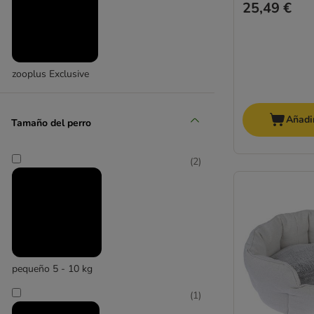
25,49 €
zooplus Exclusive
Añadir
Tamaño del perro
(
2
)
pequeño 5 - 10 kg
(
1
)