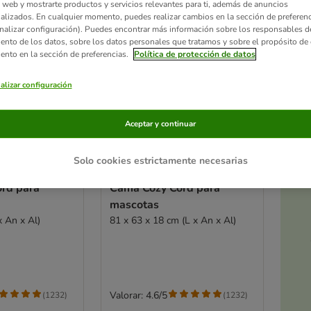
 web y mostrarte productos y servicios relevantes para ti, además de anuncios
alizados. En cualquier momento, puedes realizar cambios en la sección de preferenc
nalizar configuración). Puedes encontrar más información sobre los responsables d
iento de los datos, sobre los datos personales que tratamos y sobre el propósito de 
iento en la sección de preferencias.
Política de protección de datos
alizar configuración
Aceptar y continuar
Ac
Solo cookies estrictamente necesarias
3 opciones
a
rd para
Cama Cozy Cord para
mascotas
x An x Al)
81 x 63 x 18 cm (L x An x Al)
Valorar: 4.6/5
(
1232
)
(
1232
)