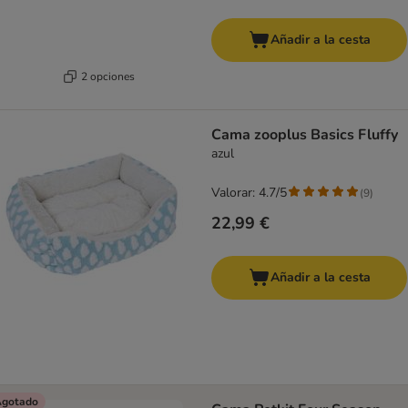
Añadir a la cesta
2 opciones
Cama zooplus Basics Fluffy
azul
Valorar: 4.7/5
(
9
)
22,99 €
Añadir a la cesta
gotado