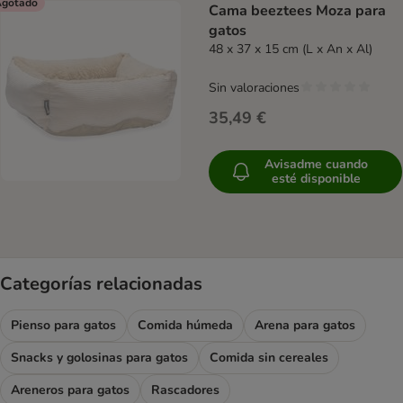
gotado
Cama beeztees Moza para
gatos
48 x 37 x 15 cm (L x An x Al)
Sin valoraciones
35,49 €
Avisadme cuando
esté disponible
Categorías relacionadas
Pienso para gatos
Comida húmeda
Arena para gatos
Snacks y golosinas para gatos
Comida sin cereales
Areneros para gatos
Rascadores