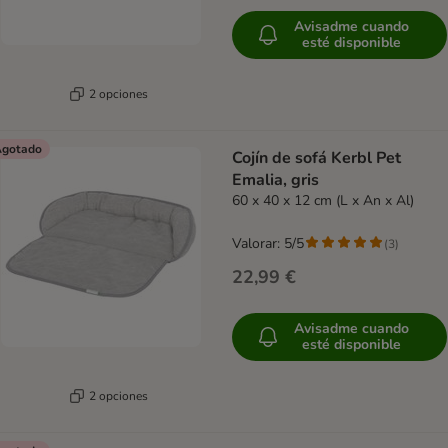
Avisadme cuando
esté disponible
2 opciones
gotado
Cojín de sofá Kerbl Pet
Emalia, gris
60 x 40 x 12 cm (L x An x Al)
Valorar: 5/5
(
3
)
22,99 €
Avisadme cuando
esté disponible
2 opciones