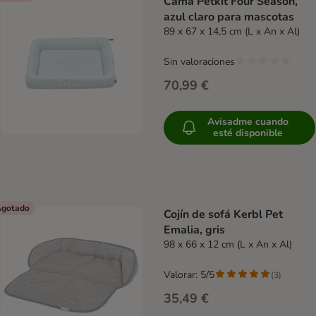
Cama Petkit Four Season,
azul claro para mascotas
89 x 67 x 14,5 cm (L x An x Al)
Sin valoraciones
70,99 €
Avisadme cuando
esté disponible
gotado
Cojín de sofá Kerbl Pet
Emalia, gris
98 x 66 x 12 cm (L x An x Al)
Valorar: 5/5
(
3
)
35,49 €