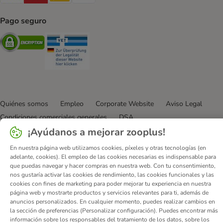
Pago seguro
Security
Security
Quiénes somos
Empleo
Corporate Website
Aviso Legal
Condiciones comerciales generales
DSA
¡Ayúdanos a mejorar zooplus!
Formulario de desistimiento
Contacto
Gastos de envío y plazo de entrega
Formas de pago
En nuestra página web utilizamos cookies, píxeles y otras tecnologías (en
adelante, cookies). El empleo de las cookies necesarias es indispensable para
Programa de afiliación
Protección de datos
que puedas navegar y hacer compras en nuestra web. Con tu consentimiento,
Declaración de accesibilidad
nos gustaría activar las cookies de rendimiento, las cookies funcionales y las
cookies con fines de marketing para poder mejorar tu experiencia en nuestra
© zooplus SE
2026
página web y mostrarte productos y servicios relevantes para ti, además de
anuncios personalizados. En cualquier momento, puedes realizar cambios en
la sección de preferencias (Personalizar configuración). Puedes encontrar más
información sobre los responsables del tratamiento de los datos, sobre los