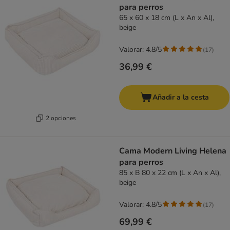
para perros
65 x 60 x 18 cm (L x An x Al),
beige
Valorar: 4.8/5
(
17
)
36,99 €
Añadir a la cesta
2 opciones
Cama Modern Living Helena
para perros
85 x B 80 x 22 cm (L x An x Al),
beige
Valorar: 4.8/5
(
17
)
69,99 €