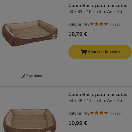
product items have been changed
Cama Basic para mascotas
90 x 63 x 18 cm (L x An x Al)
Valorar: 4/5
(
896
)
18,79 €
Añadir a la cesta
2 opciones
Cama Basic para mascotas
54 x 48 x 11 cm (L x An x Al)
Valorar: 4/5
(
896
)
10,99 €