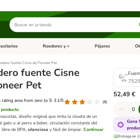
Buscar
productos
asitarios
Roedores y +
Pájaros
Ot
tegoria abierto: Dieta Vet.
Menú de categoria abierto: Antiparasitarios
Menú de categoria abierto
Menú 
edero fuente Cisne de Pioneer Pet
ero fuente Cisne
Fuent
7529
oneer Pet
52,49 €
s rating area from zero to 5: 3.1/5
(
8
)
l producto
ascotas, diseño original que imita la silueta de un
Gana 
l gato o al perro a beber, circulación constante del
produ
o libre de BPA,
silenciosa
y fácil de limpiar.
Continuar
Entrega en 2