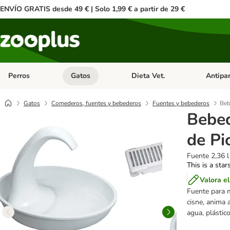
ENVÍO GRATIS desde 49 € | Solo 1,99 € a partir de 29 €
Perros
Gatos
Dieta Vet.
Antipar
Menú de categoria abierto: Perros
Menú de categoria abierto: Gatos
Menú de ca
Gatos
Comederos, fuentes y bebederos
Fuentes y bebederos
Beb
Bebed
de Pi
Fuente 2,36 l
This is a star
Valora e
Fuente para m
cisne, anima a
agua, plástic