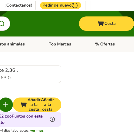
¡Contáctanos!
Pedir de nuevo
Cesta
ros animales
Top Marcas
% Ofertas
: Roedores y +
de categoria abierto: Pájaros
Menú de categoria abierto: Otros animales
Menú de categoria abie
e 2,36 l
63.0
Añadir
Añadir
a la
a la
cesta
cesta
52 zooPuntos con este
cto
-4 días laborables:
ver más