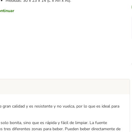
Medidas: 30 x 23 x 14 (L x An x Al).
ntinuar
 gran calidad y es resistente y no vuelca, por lo que es ideal para
olo bonita, sino que es rápida y fácil de limpiar. La fuente
us tres diferentes zonas para beber. Pueden beber directamente de