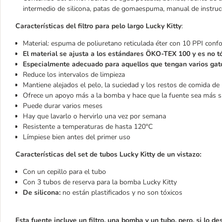
intermedio de silicona, patas de gomaespuma, manual de instruc
Características del filtro para pelo largo Lucky Kitty
:
Material: espuma de poliuretano reticulada éter con 10 PPI con
El material se ajusta a los estándares ÖKO-TEX 100 y es no
Especialmente adecuado para aquellos que tengan varios gato
Reduce los intervalos de limpieza
Mantiene alejados el pelo, la suciedad y los restos de comida d
Ofrece un apoyo más a la bomba y hace que la fuente sea más s
Puede durar varios meses
Hay que lavarlo o hervirlo una vez por semana
Resistente a temperaturas de hasta 120°C
Límpiese bien antes del primer uso
Características del set de tubos Lucky Kitty de un vistazo:
Con un cepillo para el tubo
Con 3 tubos de reserva para la bomba Lucky Kitty
De silicona:
no están plastificados y no son tóxicos
Esta fuente incluye un filtro, una bomba y un tubo, pero, si lo d