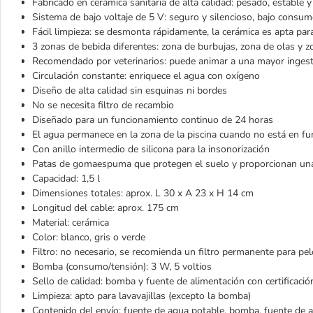
Fabricado en cerámica sanitaria de alta calidad: pesado, estable y
Sistema de bajo voltaje de 5 V: seguro y silencioso, bajo consum
Fácil limpieza: se desmonta rápidamente, la cerámica es apta para 
3 zonas de bebida diferentes: zona de burbujas, zona de olas y 
Recomendado por veterinarios: puede animar a una mayor inges
Circulación constante: enriquece el agua con oxígeno
Diseño de alta calidad sin esquinas ni bordes
No se necesita filtro de recambio
Diseñado para un funcionamiento continuo de 24 horas
El agua permanece en la zona de la piscina cuando no está en f
Con anillo intermedio de silicona para la insonorización
Patas de gomaespuma que protegen el suelo y proporcionan una 
Capacidad: 1,5 l
Dimensiones totales: aprox. L 30 x A 23 x H 14 cm
Longitud del cable: aprox. 175 cm
Material: cerámica
Color: blanco, gris o verde
Filtro: no necesario, se recomienda un filtro permanente para pe
Bomba (consumo/tensión): 3 W, 5 voltios
Sello de calidad: bomba y fuente de alimentación con certificaci
Limpieza: apto para lavavajillas (excepto la bomba)
Contenido del envío: fuente de agua potable, bomba, fuente de al