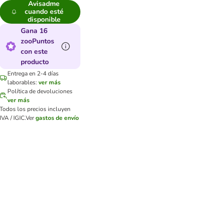
Avisadme
cuando esté
disponible
Gana 16
zooPuntos
con este
producto
Entrega en 2-4 días
laborables:
ver más
Política de devoluciones
ver más
Todos los precios incluyen
IVA / IGIC.
Ver
gastos de envío