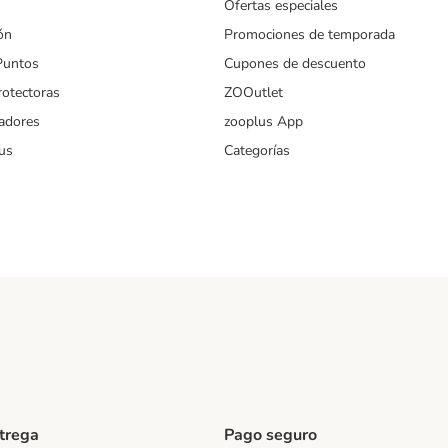
Ofertas especiales
ón
Promociones de temporada
Puntos
Cupones de descuento
rotectoras
ZOOutlet
iadores
zooplus App
us
Categorías
ntrega
Pago seguro