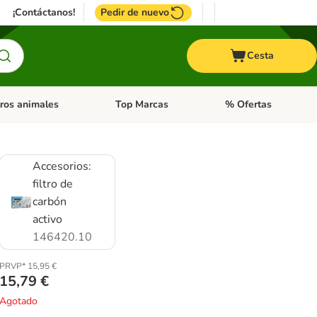
¡Contáctanos!
Pedir de nuevo
Cesta
ros animales
Top Marcas
% Ofertas
: Roedores y +
de categoria abierto: Pájaros
Menú de categoria abierto: Otros animales
Menú de categoria abie
Accesorios:
filtro de
carbón
activo
146420.10
PRVP* 15,95 €
15,79 €
Agotado