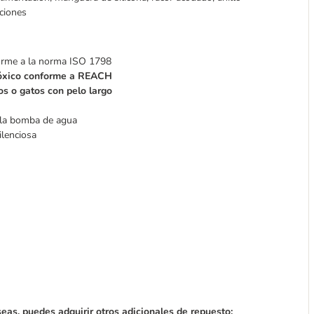
ciones
forme a la norma ISO 1798
 tóxico conforme a REACH
s o gatos con pelo largo
e la bomba de agua
ilenciosa
eseas, puedes adquirir otros adicionales de repuesto: