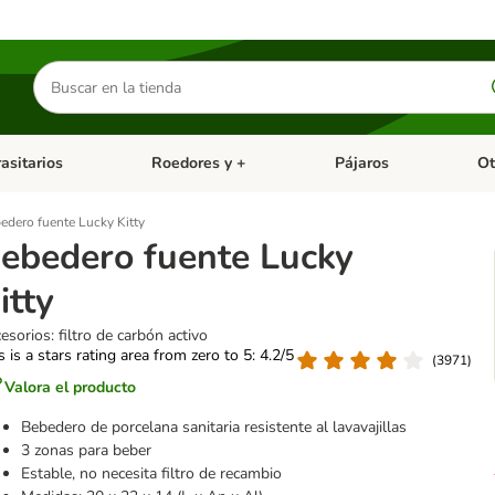
Buscar
productos
asitarios
Roedores y +
Pájaros
Ot
tegoria abierto: Dieta Vet.
Menú de categoria abierto: Antiparasitarios
Menú de categoria abierto
Menú 
edero fuente Lucky Kitty
ebedero fuente Lucky
itty
esorios: filtro de carbón activo
s is a stars rating area from zero to 5: 4.2/5
(
3971
)
Valora el producto
Bebedero de porcelana sanitaria resistente al lavavajillas
3 zonas para beber
Estable, no necesita filtro de recambio