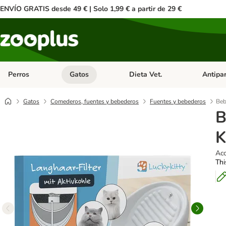
ENVÍO GRATIS desde 49 € | Solo 1,99 € a partir de 29 €
Perros
Gatos
Dieta Vet.
Antipar
Menú de categoria abierto: Perros
Menú de categoria abierto: Gatos
Menú de ca
Gatos
Comederos, fuentes y bebederos
Fuentes y bebederos
Beb
B
K
Acc
Thi