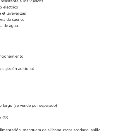
 resistente a los vuelcos
o eléctrico
el lavavajillas
zona de cuenco
ta de agua
uncionamiento
sujeción adicional
lo largo (se vende por separado)
ón GS
imentación, manguera de silicona, racor acodado, anillo