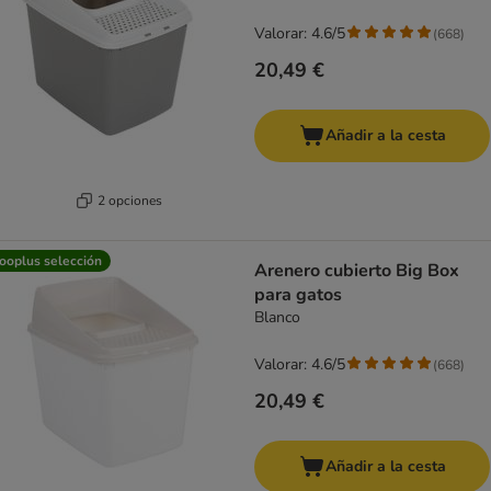
Valorar: 4.6/5
(
668
)
20,49 €
Añadir a la cesta
2 opciones
ooplus selección
Arenero cubierto Big Box
para gatos
Blanco
Valorar: 4.6/5
(
668
)
20,49 €
Añadir a la cesta