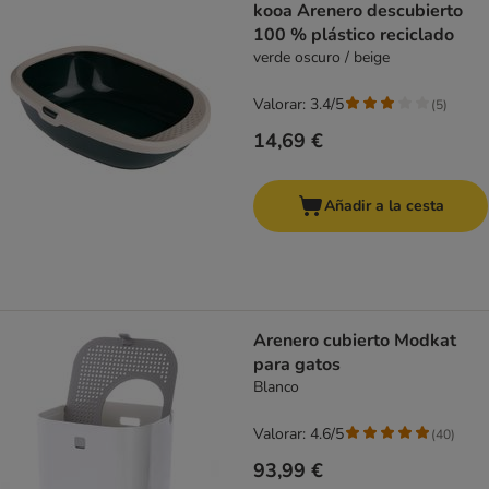
kooa Arenero descubierto
100 % plástico reciclado
verde oscuro / beige
Valorar: 3.4/5
(
5
)
14,69 €
Añadir a la cesta
Arenero cubierto Modkat
para gatos
Blanco
Valorar: 4.6/5
(
40
)
93,99 €