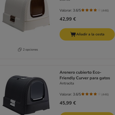
Valorar: 3.6/5
(
446
)
42,99 €
Añadir a la cesta
2 opciones
Arenero cubierto Eco-
Friendly Curver para gatos
Antracita
Valorar: 3.6/5
(
446
)
45,99 €