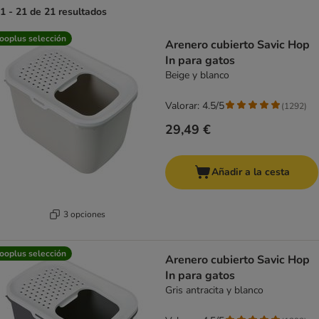
1 - 21 de 21 resultados
product items have been changed
ooplus selección
Arenero cubierto Savic Hop
In para gatos
Beige y blanco
Valorar: 4.5/5
(
1292
)
29,49 €
Añadir a la cesta
3 opciones
ooplus selección
Arenero cubierto Savic Hop
In para gatos
Gris antracita y blanco