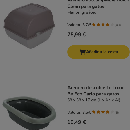
Arenero autolimpiable Roll'n
Clean para gatos
Marrón grisáceo
Valorar: 3.7/5
(
40
)
75,99 €
Añadir a la cesta
Arenero descubierto Trixie
Be Eco Carlo para gatos
58 x 38 x 17 cm (L x An x Al)
Valorar: 3.6/5
(
5
)
10,49 €