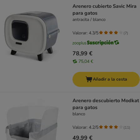
Arenero cubierto Savic Mira
para gatos
antracita / blanco
Valorar: 4.3/5
(
7
)
78,99 €
75,04 €
Añadir a la cesta
Arenero descubierto Modkat
para gatos
blanco
Valorar: 4.2/5
(
11
)
49,99 €