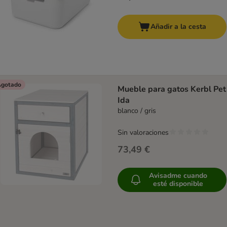
Añadir a la cesta
gotado
Mueble para gatos Kerbl Pet
Ida
blanco / gris
Sin valoraciones
73,49 €
Avisadme cuando
esté disponible