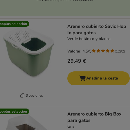
ooplus selección
Arenero cubierto Savic Hop
In para gatos
Verde botánico y blanco
Valorar: 4.5/5
(
1292
)
29,49 €
Añadir a la cesta
3 opciones
ooplus selección
Arenero cubierto Big Box
para gatos
Gris