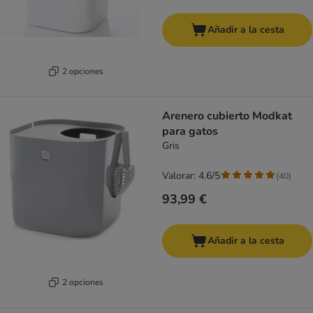
Añadir a la cesta
2 opciones
Arenero cubierto Modkat
para gatos
Gris
Valorar: 4.6/5
(
40
)
93,99 €
Añadir a la cesta
2 opciones