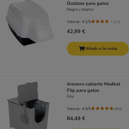
Outdoor para gatos
Negro y blanco
Valorar: 4.1/5
(
17
)
42,99 €
Añadir a la cesta
Arenero cubierto Modkat
Flip para gatos
Gris
Valorar: 4.5/5
(
869
)
84,49 €