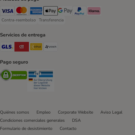
Visa Payment Method
Mastercard Payment Method
American Express Payment Method
Apple Pay Payment Method
Google Pay Payment Method
PayPal Payment Method
Klarna Payment Method
Contra-reembolso
Transferencia
Contra-reembolso Payment Method
Transferencia Payment Method
Servicios de entrega
GLS Shipping Method
CTTExpress Shipping Method
InPost Shipping Method
paack Shipping Method
Pago seguro
Security
Security
Quiénes somos
Empleo
Corporate Website
Aviso Legal
Condiciones comerciales generales
DSA
Formulario de desistimiento
Contacto