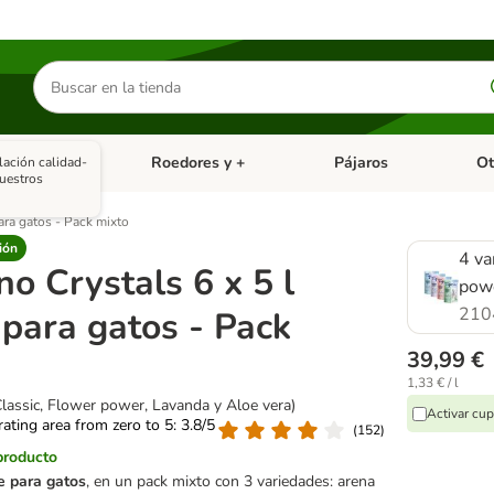
Buscar
productos
asitarios
Roedores y +
Pájaros
Ot
lación calidad-
tegoria abierto: Dieta Vet.
Menú de categoria abierto: Antiparasitarios
Menú de categoria abierto
Menú 
uestros
para gatos - Pack mixto
ión
4 va
no Crystals 6 x 5 l
powe
210
 para gatos - Pack
39,99 €
1,33 € / l
Classic, Flower power, Lavanda y Aloe vera)
Activar cu
 rating area from zero to 5: 3.8/5
(
152
)
producto
e para gatos
, en un pack mixto con 3 variedades: arena