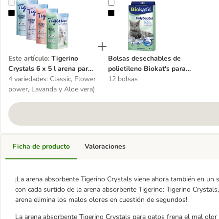
Tigerino Crystals 6 x 5 l arena para gatos - Pack mixto
Bolsas desechables de polietileno 
Este artículo
:
Tigerino
Bolsas desechables de
Crystals 6 x 5 l arena para
polietileno Biokat's para
gatos - Pack mixto
4 variedades: Classic, Flower
areneros
12 bolsas
power, Lavanda y Aloe vera)
Ficha de producto
Valoraciones
¡La arena absorbente Tigerino Crystals viene ahora también en un 
con cada surtido de la arena absorbente Tigerino: Tigerino Crystal
arena elimina los malos olores en cuestión de segundos!
La arena absorbente Tigerino Crystals para gatos frena el mal olo