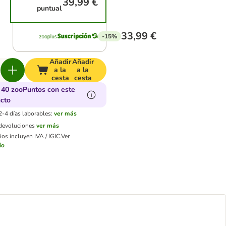
39,99 €
puntual
33,99 €
-15%
Añadir
Añadir
a la
a la
cesta
cesta
40 zooPuntos con este
cto
2-4 días laborables:
ver más
 devoluciones
ver más
os incluyen IVA / IGIC.
Ver
ío