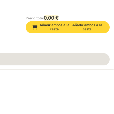
0,00 €
Precio total
Añadir ambos a la
Añadir ambos a la
cesta
cesta