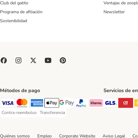
Club del gatito
Ventajas de zoopl
Programa de afiliación
Newsletter
Sostenibilidad
Métodos de pago
Servicios de e
GLS Ship
CT
Visa Payment Method
Mastercard Payment Method
American Express Payment Method
Apple Pay Payment Method
Google Pay Payment Method
PayPal Payment Method
Klarna Payment Method
Contra-reembolso
Transferencia
Contra-reembolso Payment Method
Transferencia Payment Method
Quiénes somos
Empleo
Corporate Website
Aviso Legal
Co