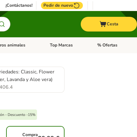
¡Contáctanos!
Pedir de nuevo
Cesta
ros animales
Top Marcas
% Ofertas
: Roedores y +
de categoria abierto: Pájaros
Menú de categoria abierto: Otros animales
Menú de categoria abie
riedades: Classic, Flower
r, Lavanda y Aloe vera)
406.4
pón - Descuento -15%
Compra