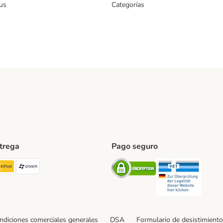
us
Categorías
ntrega
Pago seguro
ping Method
TExpress Shipping Method
InPost Shipping Method
paack Shipping Method
Security
Securit
ndiciones comerciales generales
DSA
Formulario de desistimiento