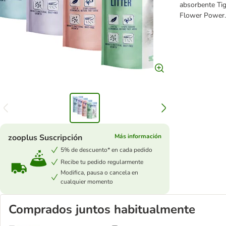
absorbente Tig
Flower Power
zooplus Suscripción
Más información
5% de descuento* en cada pedido
Recibe tu pedido regularmente
Modifica, pausa o cancela en
cualquier momento
Comprados juntos habitualmente