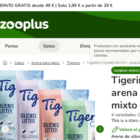
ENVÍO GRATIS desde 49 € | Solo 1,99 € a partir de 29 €
Perros
Gatos
Dieta Vet.
Antipar
Productos con excelente re
Menú de categoria abierto: Perros
Menú de categoria abierto: Gatos
Menú de ca
precio recomendados por n
clientes.
Gatos
Arena para gatos
Tigerino
Tigerino Crystals 6 x 5 l arena 
zooplus selecc
Tigeri
arena
mixto
4 variedades: 
This is a stars
Valora el 
Arena de sílic