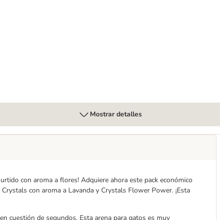
Biokat's para areneros
Mostrar detalles
surtido con aroma a flores! Adquiere ahora este pack económico
s, Crystals con aroma a Lavanda y Crystals Flower Power. ¡Esta
r en cuestión de segundos. Esta arena para gatos es muy