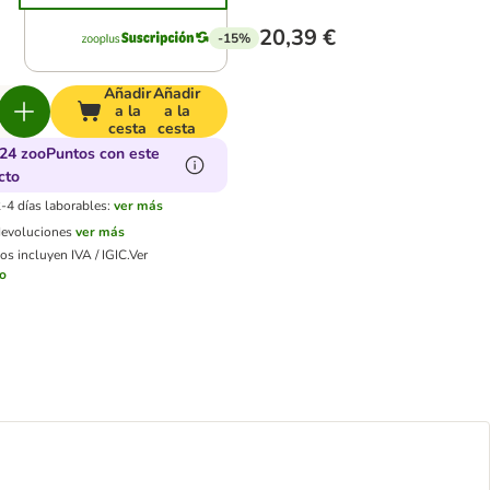
20,39 €
-15%
Añadir
Añadir
a la
a la
cesta
cesta
24 zooPuntos con este
cto
-4 días laborables:
ver más
devoluciones
ver más
os incluyen IVA / IGIC.
Ver
ío