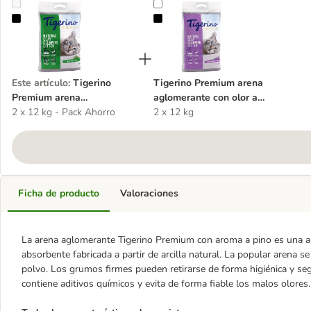
Tigerino Premium arena aglomerante con olor a pino
Tigerino Premium arena aglomeran
Este artículo
:
Tigerino
Tigerino Premium arena
Premium arena
aglomerante con olor a
aglomerante con olor a
2 x 12 kg - Pack Ahorro
lavanda
2 x 12 kg
pino
Ficha de producto
Valoraciones
La arena aglomerante Tigerino Premium con aroma a pino es una 
absorbente fabricada a partir de arcilla natural. La popular arena 
polvo. Los grumos firmes pueden retirarse de forma higiénica y se
contiene aditivos químicos y evita de forma fiable los malos olores