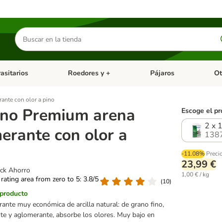
Buscar
productos
asitarios
Roedores y +
Pájaros
Ot
tegoria abierto: Dieta Vet.
Menú de categoria abierto: Antiparasitarios
Menú de categoria abierto
Menú 
ante con olor a pino
ino Premium arena
Escoge el pr
2 x 
erante con olor a
138
-11.08%
Preci
23,99 €
ack Ahorro
1,00 € / kg
 rating area from zero to 5: 3.8/5
(
10
)
 producto
ante muy económica de arcilla natural: de grano fino,
e y aglomerante, absorbe los olores. Muy bajo en