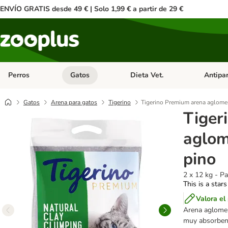
ENVÍO GRATIS desde 49 € | Solo 1,99 € a partir de 29 €
Perros
Gatos
Dieta Vet.
Antipar
Menú de categoria abierto: Perros
Menú de categoria abierto: Gatos
Menú de ca
Gatos
Arena para gatos
Tigerino
Tigerino Premium arena aglomer
Tiger
aglom
pino
2 x 12 kg - P
This is a stars
Valora el
Arena aglomer
muy absorbent