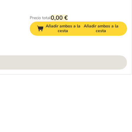
0,00 €
Precio total
Añadir ambos a la
Añadir ambos a la
cesta
cesta