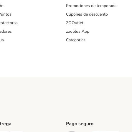
ón
Promociones de temporada
Puntos
Cupones de descuento
rotectoras
ZOOutlet
iadores
zooplus App
us
Categorías
ntrega
Pago seguro