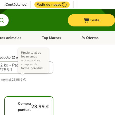
¡Contáctanos!
Pedir de nuevo
Cesta
ros animales
Top Marcas
% Ofertas
: Roedores y +
de categoria abierto: Pájaros
Menú de categoria abierto: Otros animales
Menú de categoria abie
Precio total de
los mismos
oducto (2 opciones)
artículos si se
compran de
12 kg - Pack Ahorro
forma individual
7755.1
o normal
26,98 €
Compra
23,99 €
puntual