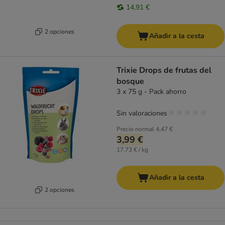
14,91 €
2 opciones
Añadir a la cesta
Trixie Drops de frutas del
bosque
3 x 75 g - Pack ahorro
Sin valoraciones
Precio normal
4,47 €
3,99 €
17,73 € / kg
Añadir a la cesta
2 opciones