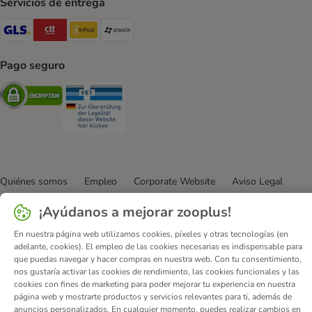
Servicios de entrega
GLS Shipping Method
CTTExpress Shipping Method
InPost Shipping Method
paack Shipping Method
Pago seguro
Security
Security
Quiénes somos
Empleo
Corporate Website
Aviso Legal
Condiciones comerciales generales
DSA
¡Ayúdanos a mejorar zooplus!
Formulario de desistimiento
Contacto
En nuestra página web utilizamos cookies, píxeles y otras tecnologías (en
Gastos de envío y plazo de entrega
Formas de pago
adelante, cookies). El empleo de las cookies necesarias es indispensable para
Programa de afiliación
Protección de datos
que puedas navegar y hacer compras en nuestra web. Con tu consentimiento,
nos gustaría activar las cookies de rendimiento, las cookies funcionales y las
Declaración de accesibilidad
cookies con fines de marketing para poder mejorar tu experiencia en nuestra
página web y mostrarte productos y servicios relevantes para ti, además de
© zooplus SE
2026
anuncios personalizados. En cualquier momento, puedes realizar cambios en