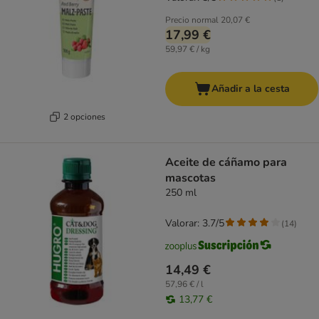
Precio normal
20,07 €
17,99 €
59,97 € / kg
Añadir a la cesta
2 opciones
Aceite de cáñamo para
mascotas
250 ml
Valorar: 3.7/5
(
14
)
14,49 €
57,96 € / l
13,77 €