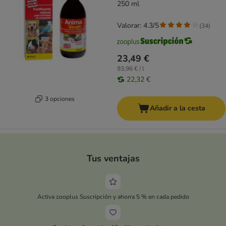
250 ml
Valorar: 4.3/5
(
34
)
23,49 €
93,96 € / l
22,32 €
3 opciones
Añadir a la cesta
Tus ventajas
Activa zooplus Suscripción y ahorra 5 % en cada pedido