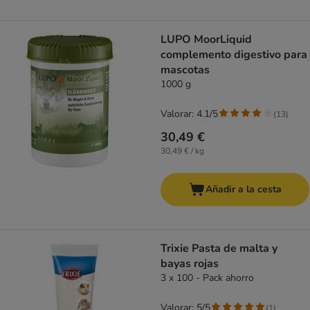
LUPO MoorLiquid
complemento digestivo para
mascotas
1000 g
Valorar: 4.1/5
(
13
)
30,49 €
30,49 € / kg
Añadir a la cesta
Trixie Pasta de malta y
bayas rojas
3 x 100 - Pack ahorro
Valorar: 5/5
(
1
)