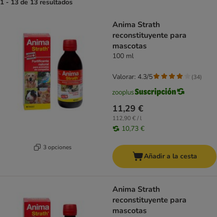
1 - 13 de 13 resultados
product items have been changed
Anima Strath
reconstituyente para
mascotas
100 ml
Valorar: 4.3/5
(
34
)
11,29 €
112,90 € / l
10,73 €
3 opciones
Añadir a la cesta
Anima Strath
reconstituyente para
mascotas