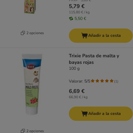
PRVP*
5,89 €
5,79 €
115,80 € / kg
5,50 €
2 opciones
Añadir a la cesta
Trixie Pasta de malta y
bayas rojas
100 g
Valorar: 5/5
(
1
)
6,69 €
66,90 € / kg
Añadir a la cesta
2 opciones