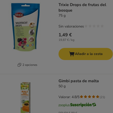
Trixie Drops de frutas del
bosque
75 g
Sin valoraciones
1,49 €
19,87 € / kg
Añadir a la cesta
2 opciones
Gimbi pasta de malta
50 g
Valorar: 4.8/5
(
21
)